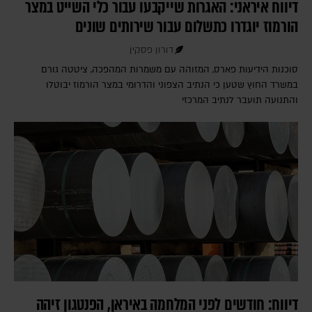
דיווח איראני: האגרות שייקבעו עבור כלי השייט במצר
הורמוז יוגדרו כתשלום עבור שירותים שונים
דורון פסקין
סוכנות הידיעות פארס, המזוהה עם משמרות המהפכה, ציטטה גורם
במשרד החוץ שטען כי הנתיב הצפוני והדרומי במצר הורמוז יבוטלו
והתנועה תועבר לנתיב המרכזי
דיווח: חודשים לפני המלחמה באיראן, הפנטגון זיהה