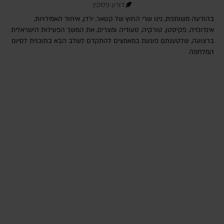
דורון פסקין
בהודעה משותפת, גינו שרי החוץ של קטאר, ירדן, איחוד האמירויות,
אינדונזיה, פקיסטן, טורקיה, סעודיה ומצרים, את המשך הפעילות הישראלית
ברצועה, שלטענתם פוגעת במאמצים להתקדם לשלב הבא בתוכנית לסיום
המלחמה