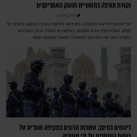
נקודת תורפה בתעשיית הנשק האמריקנית
דורון פסקין
לפי סוכנות הידיעות בלומברג, סימולטור מלחמה שערך הפנטגון בחודש יולי
2025, התריע מפני תלות מסוכנת באלומיניום בטוהר גבוה. התקיפות
במפרץ הפכו את התרחיש התיאורטי למשבר אספקה ממשי
דיווחים בתימן: עשרות הרוגים בתקיפה חות'ית על
כוחות הנתמכים על ידי סעודיה