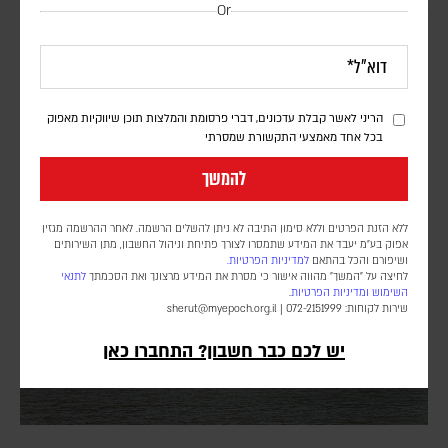
בעקבות בקשתו של טראמפ – הפרלמנט באוגנדה אישר
Or
שליחת חיילים לרצועת עזה במסגרת כוח הייצוב
הבין-לאומי
דורון פסקין
הריני לאשר קבלת עדכונים, דברי פרסומת והמלצות תוכן שיווקיות מאפוק
מספר החיילים ומועד פריסתם טרם פורסמו. הכוח הבין-לאומי עדיין לא
בכל אחד מאמצעי התקשורת שמסרתי
נפרס ברצועה, וממתין ליישום השלב השני וכניסת המנהלת הפלסטינית
שאמורה לנהל את הרצועה
להמשך
ללא הזנת הפרטים וללא סימון התיבה לא ניתן להשלים הרשמה. לאחר ההרשמה מגזין
אפוק בע״מ יעבד את המידע שתמסרו לצורך פתיחת וניהול החשבון, מתן השירותים
ושיפורם והכל בהתאם
למדיניות הפרטיות.
לחיצה על "המשך" מהווה אישור כי מסרת את המידע מרצונך ואת הסכמתך
לתנאי
השימוש
ומדיניות הפרטיות
.
שירות לקוחות: 072-2151999 |
sherut@myepoch.org.il
יש לכם כבר חשבון? התחברו כאן