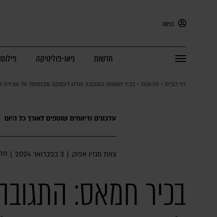
כניסה
חדשות
גיאו-פוליטיקה
פילוסו
דף הבית
»
חדשות
»
בכיר חמאס: התגובה שלנו לעסקה מבוססת על עצירת המל
עדכונים ודיווחים שוטפים לאורך כל היום
חד
צוות מגזין אפוק
|
3 בפברואר 2024
|
בכיר חמאס: התגובה