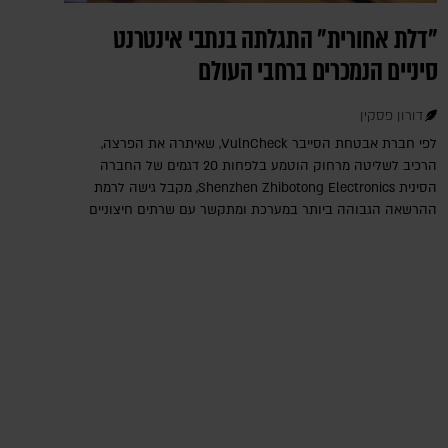
"דלת אחורית" התגלתה בנתבי אינטרנט
סיניים הנמכרים ברחבי העולם
דורון פסקין
לפי חברת אבטחת הסייבר VulnCheck‎, שאיתרה את הפרצה,
הרכיב לשליטה מרחוק הוטמע בלפחות 20 דגמים של החברה
הסינית Shenzhen Zhibotong Electronics‎, מקבל גישה לרמת
ההרשאה הגבוהה ביותר במערכת ומתקשר עם שרתים חיצוניים