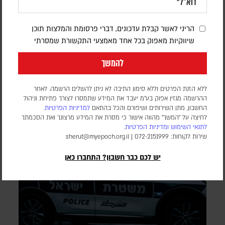
האמריקנית
הריני לאשר קבלת עדכונים, דברי פרסומת והמלצות תוכן
דורון פסקין
שיווקיות מאפוק בכל אחד מאמצעי התקשורת שמסרתי
לפי סוכנות הידיעות בלומברג, סימולטור מלחמה שערך הפנטגון
להמשך
בחודש יולי 2025, התריע מפני תלות מסוכנת באלומיניום בטוהר
גבוה. התקיפות במפרץ הפכו את התרחיש התיאורטי למשבר
אספקה ממשי
ללא הזנת הפרטים וללא סימון התיבה לא ניתן להשלים הרשמה. לאחר
ההרשמה מגזין אפוק בע״מ יעבד את המידע שתמסרו לצורך פתיחת וניהול
החשבון, מתן השירותים ושיפורם והכל בהתאם
למדיניות הפרטיות.
לחיצה על "המשך" מהווה אישור כי מסרת את המידע מרצונך ואת הסכמתך
לתנאי השימוש
ומדיניות הפרטיות
.
שירות לקוחות: 072-2151999 |
sherut@myepoch.org.il
יש לכם כבר חשבון? התחברו כאן