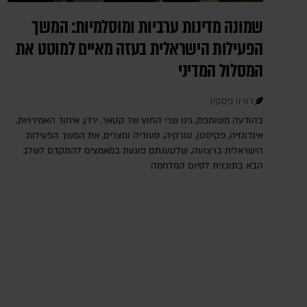
שמונה מדינות ערביות ומוסלמיות: המשך
הפעילות הישראלית בעזה מאיים למוטט את
המסלול המדיני
דורון פסקין
בהודעה משותפת, גינו שרי החוץ של קטאר, ירדן, איחוד האמירויות,
אינדונזיה, פקיסטן, טורקיה, סעודיה ומצרים, את המשך הפעילות
הישראלית ברצועה, שלטענתם פוגעת במאמצים להתקדם לשלב
הבא בתוכנית לסיום המלחמה