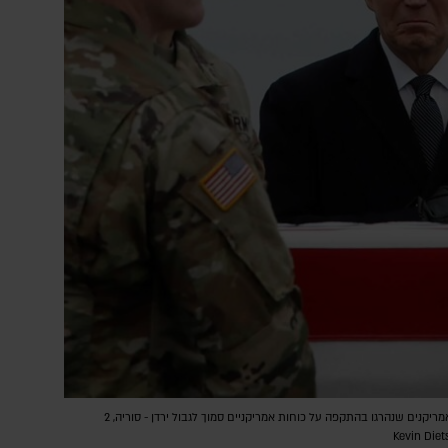
נשיא ארה"ב ג'ו ביידן, בהלווית 3 החיילים האמריקנים שנהרגו בהתקפה על כוחות אמריקניים סמוך לגבול ירדן - סוריה, 2