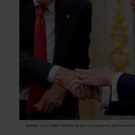
נשיא ארה"ב, דונלד טראמפ, ונשיא טורקיה, רג'פ טאיפ ארדואן, בפגישתם בבית הלבן, 25 בספטמבר 2025 | צילום: Andrew