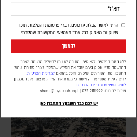
המערכה הכלכלית נגד איראן נכנסת למבחן |
פרשנות
הריני לאשר קבלת עדכונים, דברי פרסומת והמלצות תוכן
שיווקיות מאפוק בכל אחד מאמצעי התקשורת שמסרתי
יוני בן מנחם
יצוא הנפט נפגע, הסחר הימי מצטמצם והלחץ על המשק גובר;
להמשך
וושינגטון מבקשת לתרגם את המחיר הכלכלי לשינוי מדיני, וטהראן
מהמרת שתוכל להחזיק מעמד
ללא הזנת הפרטים וללא סימון התיבה לא ניתן להשלים הרשמה. לאחר
ההרשמה מגזין אפוק בע״מ יעבד את המידע שתמסרו לצורך פתיחת וניהול
החשבון, מתן השירותים ושיפורם והכל בהתאם
למדיניות הפרטיות.
לחיצה על "המשך" מהווה אישור כי מסרת את המידע מרצונך ואת הסכמתך
לתנאי השימוש
ומדיניות הפרטיות
.
שירות לקוחות: 072-2151999 |
sherut@myepoch.org.il
יש לכם כבר חשבון? התחברו כאן