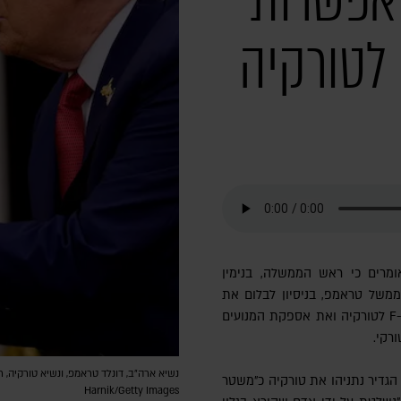
 אפשרות
למכירת מטוסי F-35 לטורקיה
אומרים כי ראש הממשלה, בנימין
ממשל טראמפ, בניסיון לבלום את
האפשרות למכירת מטוסי הקרב F-35 לטורקיה ואת אספקת המנועים
רקי.
 הגדיר נתניהו את טורקיה כ"משטר
Harnik/Getty Images