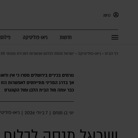
כניסה
חדשות
גיאו-פוליטיקה
פילוסו
דף הבית
»
גיאו-פוליטיקה
»
ישראל מנסה לבלום אפשרות למכירת מטוסי F-35 לטורקיה | פרשנות
גורמים בכירים בירושלים מסרו כי אין וד
אך בדרג המדיני מתייחסים לאפשרות הזו 
כבר עתה מול הבית הלבן ומול הקונגרס
גיאו-פוליטי
יוני בן מנחם
|
7 ביולי 2026
|