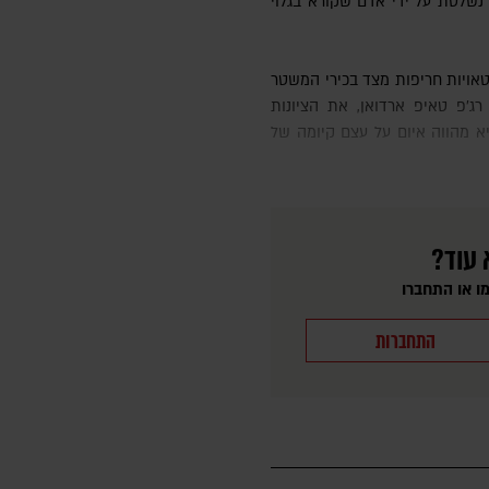
 "נשלטת על ידי אדם שקורא בגלוי
טורקיה, רג'פ טאיפ ארדואן, את הציונות
היא מהווה איום על עצם קיומה של
 עוד?
ו או התחברו
התחברות