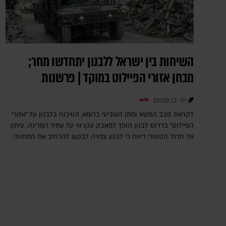
השיחות בין ישראל ללבנון יתחדשו מחר;
מבחן אזורי הפיילוט במוקד | פרשנות
יוני בן מנחם
לקראת סבב המשא ומתן השביעי ברומא, הוויכוח בלבנון על "אזורי
הפיילוט" בדרום לבנון הופך למאבק עקרוני על עתיד המדינה. עיתון
אל חדת' הסעודי דיווח כי לבנון צפויה לבקש להרחיב את המתווה