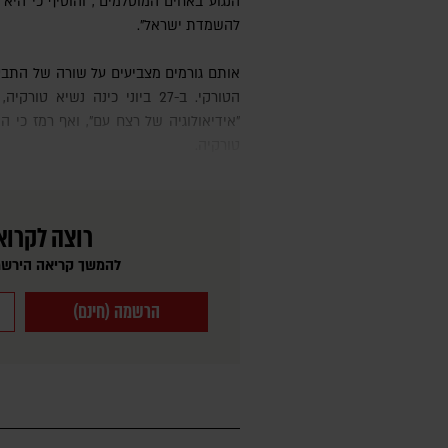
הנגוע באחים המוסלמים", והוסיף כי היא
להשמדת ישראל".
אותם גורמים מצביעים על שורה של התבטאויות חריפות מצד בכירי המשטר
הטורקי. ב-27 ביוני כינה נשיא 
"אידיאולוגיה של רצח עם", ואף רמז כי 
טורקיה.
רוצה לקרוא
להמשך קריאה הירשמ
הרשמה (חינם)