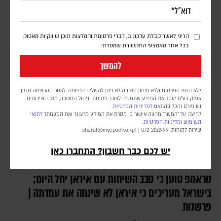
יצוא הנפט נפגע, הסחר הימי מצטמצם והלחץ על המשק גובר; וושינגטון
מבקשת לתרגם את המחיר הכלכלי לשינוי מדיני, וטהראן מהמרת שתוכל
להחזיק מעמד
הריני לאשר קבלת עדכונים, דברי פרסומת והמלצות תוכן שיווקיות מאפוק
בכל אחד מאמצעי התקשורת שמסרתי
להמשך
ללא הזנת הפרטים וללא סימון התיבה לא ניתן להשלים הרשמה. לאחר ההרשמה מגזין
אפוק בע״מ יעבד את המידע שתמסרו לצורך פתיחת וניהול החשבון, מתן השירותים
ושיפורם והכל בהתאם
למדיניות הפרטיות.
לחיצה על "המשך" מהווה אישור כי מסרת את המידע מרצונך ואת הסכמתך
לתנאי
השימוש
ומדיניות הפרטיות
.
שירות לקוחות: 072-2151999 |
sherut@myepoch.org.il
יש לכם כבר חשבון? התחברו כאן
טראמפ טוען כי סבב השיחות עם איראן יחל היום;
בישראל מעריכים כי איראן לא שינתה את עמדתה |
פרשנות