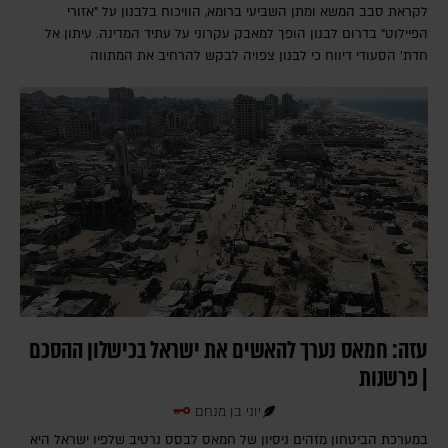
לקראת סבב המשא ומתן השביעי ברומא, הוויכוח בלבנון על "אזורי
הפיילוט" בדרום לבנון הופך למאבק עקרוני על עתיד המדינה. עיתון אל
חדת' הסעודי דיווח כי לבנון צפויה לבקש להרחיב את המתווה
עזה: חמאס נערך להאשים את ישראל בכישלון ההסכם
| פרשנות
יוני בן מנחם
במערכת הביטחון מזהים ניסיון של חמאס לבסס נרטיב שלפיו ישראל היא