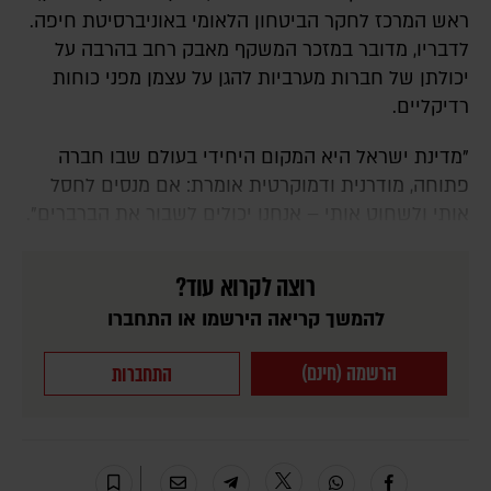
ראש המרכז לחקר הביטחון הלאומי באוניברסיטת חיפה.
לדבריו, מדובר במזכר המשקף מאבק רחב בהרבה על
יכולתן של חברות מערביות להגן על עצמן מפני כוחות
רדיקליים.
"מדינת ישראל היא המקום היחידי בעולם שבו חברה
פתוחה, מודרנית ודמוקרטית אומרת: אם מנסים לחסל
אותי ולשחוט אותי – אנחנו יכולים לשבור את הברברים".
רוצה לקרוא עוד?
להמשך קריאה הירשמו או התחברו
הרשמה (חינם)
התחברות