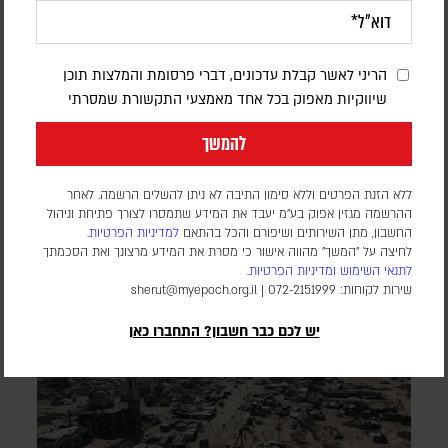
המערכה הכלכלית נגד איראן נכנסת למבחן |
פרשנות
הריני לאשר קבלת עדכונים, דברי פרסומת והמלצות תוכן
יוני בן מנחם
שיווקיות מאפוק בכל אחד מאמצעי התקשורת שמסרתי
יצוא הנפט נפגע, הסחר הימי מצטמצם והלחץ על המשק גובר;
להמשך
וושינגטון מבקשת לתרגם את המחיר הכלכלי לשינוי מדיני, וטהראן
מהמרת שתוכל להחזיק מעמד
ללא הזנת הפרטים וללא סימון התיבה לא ניתן להשלים הרשמה. לאחר
ההרשמה מגזין אפוק בע״מ יעבד את המידע שתמסרו לצורך פתיחת וניהול
החשבון, מתן השירותים ושיפורם והכל בהתאם
למדיניות הפרטיות.
לחיצה על "המשך" מהווה אישור כי מסרת את המידע מרצונך ואת הסכמתך
לתנאי השימוש
ומדיניות הפרטיות
.
שירות לקוחות: 072-2151999 |
sherut@myepoch.org.il
יש לכם כבר חשבון? התחברו כאן