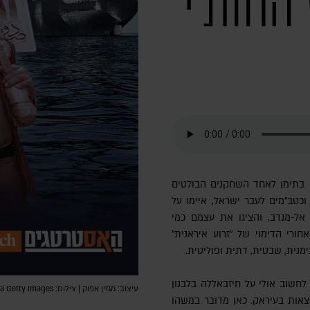
החות'י
ת'ים בתימן לאחד השחקנים הבולטים
 וכטב"מים לעבר ישראל, איימו על
אל-מנדב, והציגו את עצמם כמי
ורי הדימוי של "זרוע איראנית"
מנית, שבטית, דתית ופוליטית.
 לחשוב אולי על חיזבאללה בלבנון
עיצוב: מגזין אפוק | צילום: MOHAMMED HUWAIS, AFP/AFP via Getty Images
צאות בעיראק. כאן מדובר במשהו