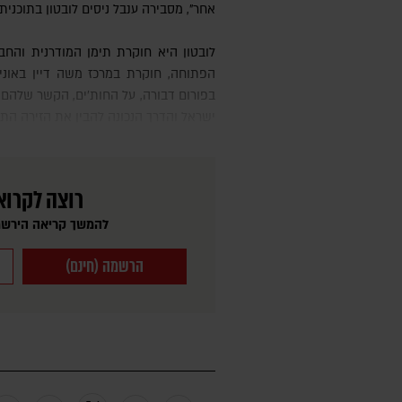
אחר", מסבירה ענבל ניסים לובטון בתוכנית
לובטון היא חוקרת תימן המודרנית והחברה התימנית, מרצה באוניברסיטה
הפתוחה, חוקרת במרכז משה דיין באונ
בפורום דבורה, על החות'ים, הקשר שלהם 
ישראל והדרך הנכונה להבין את הזירה התי
רוצה לקרוא
להמשך קריאה הירשמ
הרשמה (חינם)