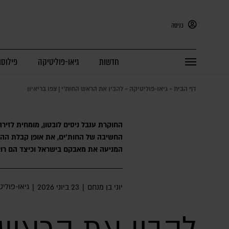
כניסה
חדשות
גיאו-פוליטיקה
פילוסו
דף הבית
»
גיאו-פוליטיקה
»
להבין את הראש החות'י | צפו בריאיון
החוקרת ענבל ניסים לובטון, מומחית לזיר
החשיבה של החות'ים, את אופן קבלת ההח
המניעה את מאבקם בישראל וכיצד הם רוא
גיאו-פוליט
יוני בן מנחם
|
23 ביוני 2026
|