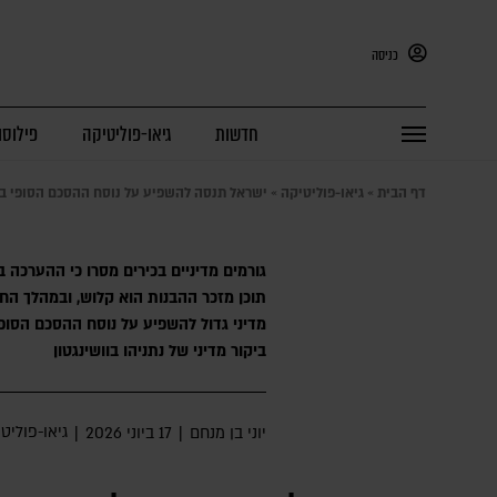
כניסה
חדשות
גיאו-פוליטיקה
פילוסו
דף הבית
»
גיאו-פוליטיקה
»
ישראל תנסה להשפיע על נוסח ההסכם הסופי בין
גורמים מדיניים בכירים מסרו כי ההערכה 
תוכן מזכר ההבנות הוא קלוש, ובמהלך הח
מדיני גדול להשפיע על נוסח ההסכם הסו
ביקור מדיני של נתניהו בוושינגטון
גיאו-פוליט
יוני בן מנחם
|
17 ביוני 2026
|