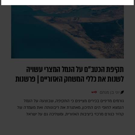
תקיפת הכטב"ם על הנמל המצרי עשויה
לשנות את כללי המשחק האזוריים | פרשנות
יוני בן מנחם
גורמים מדיניים בכירים מציינים כי התקיפה, שבוצעה על הנמל
הנמצא לחופי הים התיכון, מאתגרת את ריבונותה ואת מעמדה של
קהיר כגורם מרכזי ביציבות האזורית, ומשליכה גם על ישראל