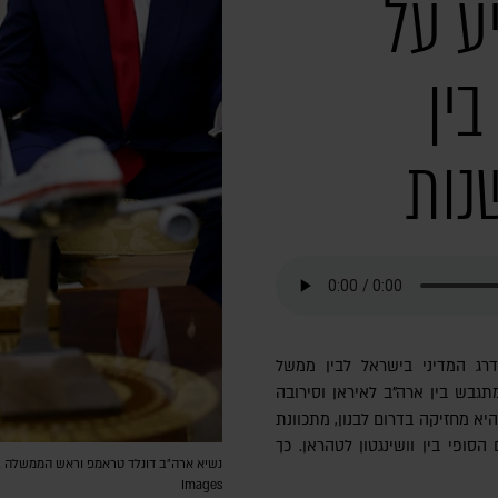
ע על
ין
נות
רג המדיני בישראל לבין ממשל
גבש בין ארה"ב לאיראן וסירובה
א מחזיקה בדרום לבנון, מתכוונת
סופי בין וושינגטון לטהראן. כך
Images