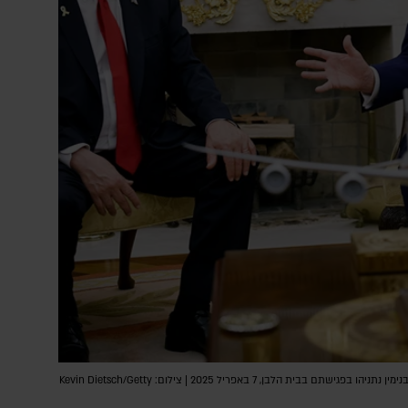
נשיא ארה״ב דונלד טראמפ וראש הממשלה בנימין נתניהו בפגישתם בבית הלבן, 7 באפריל 2025 | צילום: Kevin Dietsch/Getty