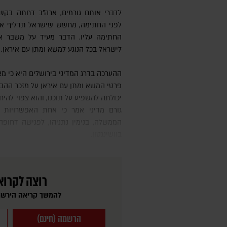
לדברי אותם גורמים, ארה"ב דחתה בקשה
לפני החתימה, מחשש שישראל תדליף א
החתימה עליו. הדבר מעיד על משבר אמ
לישראל בכל הנוגע למשא ומתן עם איראן.
ההערכה בדרג המדיני בירושלים היא כי מאחר שארה"ב הסתירה מישראל את
פרטי המשא ומתן עם איראן על מזכר ההב
יכולתה להשפיע על תוכנו, והוא צפוי להיח
גורם מדיני אמר כי אחת האפשרויות 
הממשלה, בנימין נתניהו, לפגישה דחופה
בוושינגטון.
רוצה לקרוא
להמשך קריאה הירשמ
הרשמה (חינם)