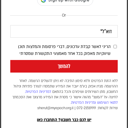
Or
טראמפ טוען כי סבב השיחות עם איראן יחל
הריני לאשר קבלת עדכונים, דברי פרסומת והמלצות תוכן
היום; בישראל מעריכים כי איראן לא שינתה
שיווקיות מאפוק בכל אחד מאמצעי התקשורת שמסרתי
את עמדתה | פרשנות
להמשך
יוני בן מנחם
ללא הזנת הפרטים וללא סימון התיבה לא ניתן להשלים הרשמה. לאחר
למרות הצהרותיו של נשיא ארה"ב, גורמים ביטחוניים בכירים מעריכים
ההרשמה מגזין אפוק בע״מ יעבד את המידע שתמסרו לצורך פתיחת וניהול
כי קיימת אפשרות שישנה שוב את החלטתו בטווח הקצר, ומציינים כי
החשבון, מתן השירותים ושיפורם והכל בהתאם
למדיניות הפרטיות.
בצה"ל שומרים על כוננות גבוהה מול האפשרות שאיראן תחליט
לחיצה על "המשך" מהווה אישור כי מסרת את המידע מרצונך ואת הסכמתך
ליזום מהלך
לתנאי השימוש
ומדיניות הפרטיות
.
שירות לקוחות: 072-2151999 |
sherut@myepoch.org.il
יש לכם כבר חשבון? התחברו כאן