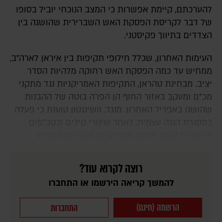
להערכתם, קיימת אפשרות כי המצב הנוכחי יוביל בסופו
של דבר לקריסת הפסקת האש השברירית שהושגה בין
הצדדים בתיווך פקיסטני.
העימות האחרון, שכלל חילופי תקיפות בין איראן לארה"ב,
ממחיש עד כמה הפסקת האש רחוקה מלהיות הסדר
יציב. מבחינת טהראן, התקיפות האמריקניות נגד מתקני
מכ"ם ומעקב באזור החוף הן הפרה בוטה של ההבנות
שהושגו באפריל האחרון. מנגד, וושינגטון טוענת כי פעלה
במסגרת הגנה עצמית, לאחר שיגורי טילים וכטב"מים
איראניים לעבר יעדים אמריקניים ואזוריים במפרץ.
רוצה לקרוא עוד?
להמשך קריאה הירשמו או התחברו
הרשמה (חינם)
התחברות