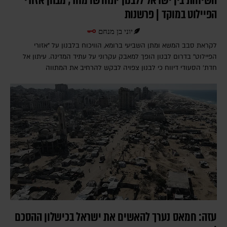
השיחות בין ישראל ללבנון יתחדשו מחר; מבחן אזורי
הפיילוט במוקד | פרשנות
יוני בן מנחם
לקראת סבב המשא ומתן השביעי ברומא, הוויכוח בלבנון על "אזורי
הפיילוט" בדרום לבנון הופך למאבק עקרוני על עתיד המדינה. עיתון אל
חדת' הסעודי דיווח כי לבנון צפויה לבקש להרחיב את המתווה
עזה: חמאס נערך להאשים את ישראל בכישלון ההסכם