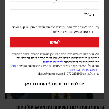
Or
המערכה הכלכלית נגד איראן נכנסת למבחן | פרשנות
יוני בן מנחם
יצוא הנפט נפגע, הסחר הימי מצטמצם והלחץ על המשק גובר; וושינגטון
הריני לאשר קבלת עדכונים, דברי פרסומת והמלצות תוכן שיווקיות מאפוק
מבקשת לתרגם את המחיר הכלכלי לשינוי מדיני, וטהראן מהמרת שתוכל
בכל אחד מאמצעי התקשורת שמסרתי
להחזיק מעמד
להמשך
ללא הזנת הפרטים וללא סימון התיבה לא ניתן להשלים הרשמה. לאחר ההרשמה
מגזין אפוק בע״מ יעבד את המידע שתמסרו לצורך פתיחת וניהול החשבון, מתן
השירותים ושיפורם והכל בהתאם
למדיניות הפרטיות.
לחיצה על "המשך" מהווה אישור כי מסרת את המידע מרצונך ואת הסכמתך
לתנאי
השימוש
ומדיניות הפרטיות
.
שירות לקוחות: 072-2151999 |
sherut@myepoch.org.il
יש לכם כבר חשבון? התחברו כאן
טראמפ טוען כי סבב השיחות עם איראן יחל היום;