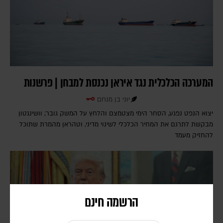
המערכה הכלכלית נגד איראן נכנסת למבחן | פרשנות
יוני בן מנחם
יצוא הנפט נפגע, הסחר הימי מצטמצם והלחץ על המשק גובר; וושינגטון
מבקשת לתרגם את המחיר הכלכלי לשינוי מדיני, וטהראן מהמרת שתוכל
להחזיק מעמד
הרשמה חינם