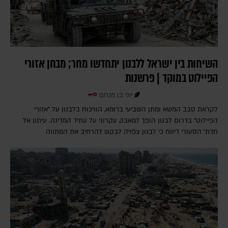
השיחות בין ישראל ללבנון יתחדשו מחר; מבחן אזורי
הפיילוט במוקד | פרשנות
יוני בן מנחם
לקראת סבב המשא ומתן השביעי ברומא, הוויכוח בלבנון על "אזורי
הפיילוט" בדרום לבנון הופך למאבק עקרוני על עתיד המדינה. עיתון אל
חדת' הסעודי דיווח כי לבנון צפויה לבקש להרחיב את המתווה