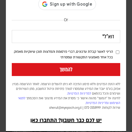
Or
טראמפ טוען כי סבב השיחות עם איראן יחל היום;
בישראל מעריכים כי איראן לא שינתה את עמדתה |
פרשנות
הריני לאשר קבלת עדכונים, דברי פרסומת והמלצות תוכן שיווקיות מאפוק
בכל אחד מאמצעי התקשורת שמסרתי
יוני בן מנחם
להמשך
למרות הצהרותיו של נשיא ארה"ב, גורמים ביטחוניים בכירים מעריכים כי
קיימת אפשרות שישנה שוב את החלטתו בטווח הקצר, ומציינים כי בצה"ל
שומרים על כוננות גבוהה מול האפשרות שאיראן תחליט ליזום מהלך
ללא הזנת הפרטים וללא סימון התיבה לא ניתן להשלים הרשמה. לאחר ההרשמה מגזין
אפוק בע״מ יעבד את המידע שתמסרו לצורך פתיחת וניהול החשבון, מתן השירותים
ושיפורם והכל בהתאם
למדיניות הפרטיות.
לחיצה על "המשך" מהווה אישור כי מסרת את המידע מרצונך ואת הסכמתך
לתנאי
השימוש
ומדיניות הפרטיות
.
שירות לקוחות: 072-2151999 |
sherut@myepoch.org.il
יש לכם כבר חשבון? התחברו כאן