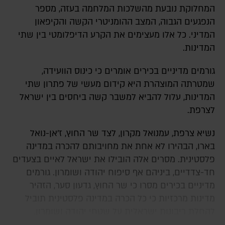
המחלוקת נובעת מהשלכות המלחמה בעזה, מספר
הנפגעים הגבוה, המצב ההומניטרי הקשה והקיפאון
המדיני. כל אלו מעצימים את הקרע הדיפלומטי בין שתי
המדינות.
גורמים מדיניים בכירים אומרים כי כינוס הוועידה,
שמטרתה המוצהרת היא קידום מעשי של פתרון שתי
המדינות, עלול להביא למשבר קשה ביחסים בין ישראל
לצרפת.
נשיא צרפת, עמנואל מקרון, לצד שר החוץ, ז'אן-נואל
בארו, הבהירו לא אחת את מחויבותם להכרה במדינה
פלסטינית. מסרים אלה הובילו את ישראל לאיים בצעדים
חד-צדדיים, ביניהם אף סיפוח יהודה ושומרון. גורמים
מדיניים בכירים מסרו כי שר החוץ, גדעון סער, הזהיר
מדינות מרכזיות כי כל הכרה במדינה פלסטינית תוביל
להחלת ריבונות ישראלית על שטחי יהודה ושומרון.