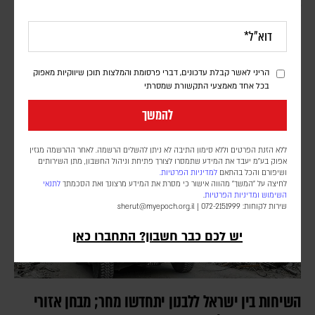
בישראל מעריכים כי איראן לא שינתה את עמדתה |
פרשנות
יוני בן מנחם
למרות הצהרותיו של נשיא ארה"ב, גורמים ביטחוניים בכירים מעריכים כי
הריני לאשר קבלת עדכונים, דברי פרסומת והמלצות תוכן שיווקיות מאפוק
קיימת אפשרות שישנה שוב את החלטתו בטווח הקצר, ומציינים כי בצה"ל
בכל אחד מאמצעי התקשורת שמסרתי
שומרים על כוננות גבוהה מול האפשרות שאיראן תחליט ליזום מהלך
להמשך
ללא הזנת הפרטים וללא סימון התיבה לא ניתן להשלים הרשמה. לאחר ההרשמה מגזין
אפוק בע״מ יעבד את המידע שתמסרו לצורך פתיחת וניהול החשבון, מתן השירותים
ושיפורם והכל בהתאם
למדיניות הפרטיות.
לחיצה על "המשך" מהווה אישור כי מסרת את המידע מרצונך ואת הסכמתך
לתנאי
השימוש
ומדיניות הפרטיות
.
שירות לקוחות: 072-2151999 |
sherut@myepoch.org.il
יש לכם כבר חשבון? התחברו כאן
השיחות בין ישראל ללבנון יתחדשו מחר; מבחן אזורי