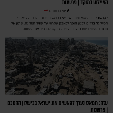
הפיילוט במוקד | פרשנות
יוני בן מנחם
לקראת סבב המשא ומתן השביעי ברומא, הוויכוח בלבנון על "אזורי
הפיילוט" בדרום לבנון הופך למאבק עקרוני על עתיד המדינה. עיתון אל
חדת' הסעודי דיווח כי לבנון צפויה לבקש להרחיב את המתווה
עזה: חמאס נערך להאשים את ישראל בכישלון ההסכם
| פרשנות