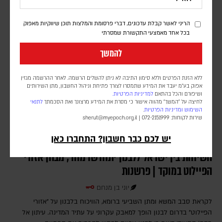
קיימת אפשרות שישנה שוב את החלטתו בטווח הקצר, ומציינים כי בצה"ל
שומרים על כוננות גבוהה מול האפשרות שאיראן תחליט ליזום מהלך
הריני לאשר קבלת עדכונים, דברי פרסומת והמלצות תוכן שיווקיות מאפוק
בכל אחד מאמצעי התקשורת שמסרתי
להמשך
ללא הזנת הפרטים וללא סימון התיבה לא ניתן להשלים הרשמה. לאחר ההרשמה מגזין
אפוק בע״מ יעבד את המידע שתמסרו לצורך פתיחת וניהול החשבון, מתן השירותים
ושיפורם והכל בהתאם
למדיניות הפרטיות.
לחיצה על "המשך" מהווה אישור כי מסרת את המידע מרצונך ואת הסכמתך
לתנאי
השימוש
ומדיניות הפרטיות
.
שירות לקוחות: 072-2151999 |
sherut@myepoch.org.il
יש לכם כבר חשבון? התחברו כאן
השיחות בין ישראל ללבנון יתחדשו מחר; מבחן אזורי
הפיילוט במוקד | פרשנות
יוני בן מנחם
לקראת סבב המשא ומתן השביעי ברומא, הוויכוח בלבנון על "אזורי
הפיילוט" בדרום לבנון הופך למאבק עקרוני על עתיד המדינה. עיתון אל