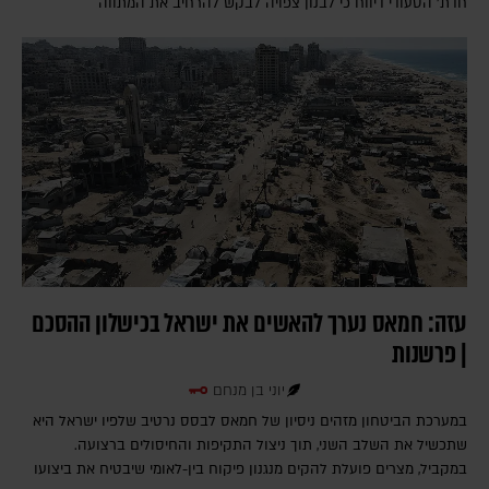
חדת' הסעודי דיווח כי לבנון צפויה לבקש להרחיב את המתווה
עזה: חמאס נערך להאשים את ישראל בכישלון ההסכם
| פרשנות
יוני בן מנחם
במערכת הביטחון מזהים ניסיון של חמאס לבסס נרטיב שלפיו ישראל היא
שתכשיל את השלב השני, תוך ניצול התקיפות והחיסולים ברצועה.
במקביל, מצרים פועלת להקים מנגנון פיקוח בין-לאומי שיבטיח את ביצועו