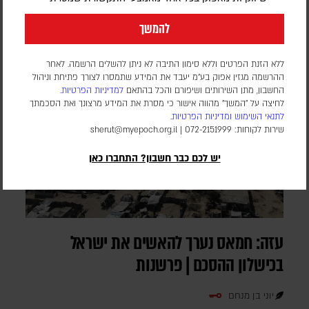
להמשך
ללא הזנת הפרטים וללא סימון התיבה לא ניתן להשלים הרשמה. לאחר
ההרשמה מגזין אפוק בע״מ יעבד את המידע שתמסרו לצורך פתיחת וניהול
החשבון, מתן השירותים ושיפורם והכל בהתאם
למדיניות הפרטיות.
לחיצה על "המשך" מהווה אישור כי מסרת את המידע מרצונך ואת הסכמתך
לתנאי השימוש
ומדיניות הפרטיות
.
שירות לקוחות: 072-2151999 |
sherut@myepoch.org.il
יש לכם כבר חשבון? התחברו כאן
עזה: חמאס נערך להאשים את ישראל
בכישלון ההסכם | פרשנות
יוני בן מנחם