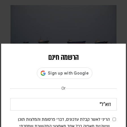
הרשמה חינם
המערכה הכלכלית נגד איראן נכנסת למבחן |
פרשנות
Or
יוני בן מנחם
יצוא הנפט נפגע, הסחר הימי מצטמצם והלחץ על המשק גובר;
וושינגטון מבקשת לתרגם את המחיר הכלכלי לשינוי מדיני, וטהראן
מהמרת שתוכל להחזיק מעמד
הריני לאשר קבלת עדכונים, דברי פרסומת והמלצות תוכן
שיווקיות מאפוק בכל אחד מאמצעי התקשורת שמסרתי