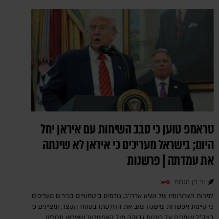
טראמפ טוען כי סבב השיחות עם איראן יחל
היום; בישראל מעריכים כי איראן לא שינתה
את עמדתה | פרשנות
יוני בן מנחם
למרות הצהרותיו של נשיא ארה"ב, גורמים ביטחוניים בכירים מעריכים
כי קיימת אפשרות שישנה שוב את החלטתו בטווח הקצר, ומציינים כי
בצה"ל שומרים על כוננות גבוהה מול האפשרות שאיראן תחליט