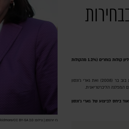
בחירות
ו, ברכותיי על זכייה במעל 1.6 מיליון קולות בוחרים (1.2% מהקולות
יורגנסן: כך שמעתי. נדמה לי שעקפנו את בוב בר (2008) ואת גארי ג'ונסון
ג'ו יורגנסן | צילום: Gage Skidmore/CC BY-SA 2.0