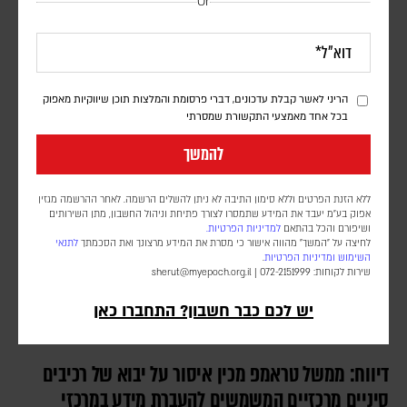
Or
לבנון
אורן שלום
דובר צה"ל הודיע כי "התקיפות התבצעו בתגובה להפרה בוטה של ארגון
הטרור חיזבאללה". סוכנות הידיעות הלבנונית NNA דיווחה על הרוג ו-11
הריני לאשר קבלת עדכונים, דברי פרסומת והמלצות תוכן שיווקיות מאפוק
פצועים
בכל אחד מאמצעי התקשורת שמסרתי
להמשך
ללא הזנת הפרטים וללא סימון התיבה לא ניתן להשלים הרשמה. לאחר ההרשמה מגזין
אפוק בע״מ יעבד את המידע שתמסרו לצורך פתיחת וניהול החשבון, מתן השירותים
ושיפורם והכל בהתאם
למדיניות הפרטיות.
לחיצה על "המשך" מהווה אישור כי מסרת את המידע מרצונך ואת הסכמתך
לתנאי
השימוש
ומדיניות הפרטיות
.
שירות לקוחות: 072-2151999 |
sherut@myepoch.org.il
יש לכם כבר חשבון? התחברו כאן
דיווח: ממשל טראמפ מכין איסור על יבוא של רכיבים
סיניים מרכזיים המשמשים להעברת מידע במרכזי