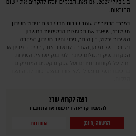
ב-1 ביולי 2027. עם זאת, הבנקים יוכלו להקדים את יישום
ההוראות.
במרכז הרפורמה עומד שירות חדש בשם "ניהול חשבון
תשלום", שיאגד את הפעולות הבסיסיות בחשבון.
השירות יכלול, בין היתר, זיכוי וחיוב חשבון, הפקדה
ומשיכה של מזומן, העברה לחשבון אחר, משיכה, פדיון או
הפקדת שיק ותשלום שובר. לפי בנק ישראל, השירות
יחול על לקוחות יחידים ועל עסקים קטנים המחזיקים
בחשבון תשלום פעיל, ללא צורך בהצטרפות יזומה מצד
הלקוח.
רוצה לקרוא עוד?
להמשך קריאה הירשמו או התחברו
הרשמה (חינם)
התחברות