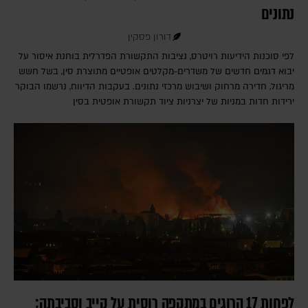
נתונים
דורון פסקין
לפי סוכנות הידיעות רויטרס, נציבות התקשורת הפדרלית בוחנת איסור על
יבוא דגמים חדשים של משדרים-מקלטים אופטיים מתוצרת סין, בשל חשש
מריגול, חדירה מרחוק ושיבוש מרכזי נתונים. בעקבות הדיווח, נרשמו הבוקר
ירידות חדות במניות של יצרניות ציוד תקשורת אופטית בסין
לפחות 17 הרוגים במתקפה רוסית על קייב וסביבתה;