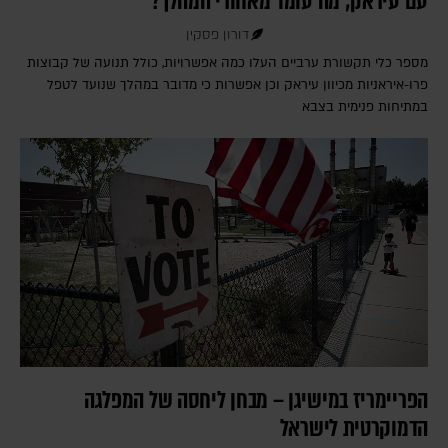
עם עיראק; מה עומד מאחורי המהלך?
דורון פסקין
מספר כלי תקשורת ערביים העלו כמה אפשרויות, כולל תנועה של קבוצות
פרו-איראניות מכיוון עיראק וכן אפשרות כי מדובר במהלך שנועד לטפל
במתיחות פנימית בצבא
הפריימריז במישיגן – מבחן ליחסה של המפלגה
הדמוקרטית לישראל