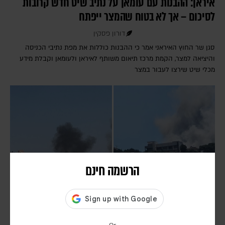
איראן: ההבנות עם עומאן על נתיב שיט חדש קרובות
לסיכום – אך לא בטוח שהמצר ייפתח
דורון פסקין
סגן שר החוץ האיראני אמר כי ההבנות כוללות את מפת נתיבי הכניסה
והיציאה למצר, הקמת מרכז תיאום משותף לאיראן ולעומאן וקבלת מידע
מכלי שיט שירצו לעבור במצר
הרשמה חינם
חיזבאללה הפר את הפסקת האש; צה"ל תקף בדרום