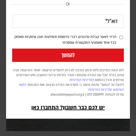
דיווחים: סעודיה, טורקיה ופקיסטן יחתמו היום על
Or
הסכם הגנה משותף
דורון פסקין
לפי דיווחים במספר סוכנויות ידיעות, ההסכם צפוי להיחתם בג'דה במפגש
הריני לאשר קבלת עדכונים, דברי פרסומת והמלצות תוכן שיווקיות מאפוק
בין מנהיגי שלוש המדינות. גורם שצוטט בסוכנות הידיעות AFP טען כי
בכל אחד מאמצעי התקשורת שמסרתי
המגעים בנושא נמשכו זמן רב, אך ההתפתחויות האחרונות באזור האיצו
אותם. בשלב זה, לא פורסמו פרטים על תוכן ההסכם
להמשך
ללא הזנת הפרטים וללא סימון התיבה לא ניתן להשלים הרשמה. לאחר ההרשמה מגזין
אפוק בע״מ יעבד את המידע שתמסרו לצורך פתיחת וניהול החשבון, מתן השירותים
ושיפורם והכל בהתאם
למדיניות הפרטיות.
לחיצה על "המשך" מהווה אישור כי מסרת את המידע מרצונך ואת הסכמתך
לתנאי
השימוש
ומדיניות הפרטיות
.
שירות לקוחות: 072-2151999 |
sherut@myepoch.org.il
יש לכם כבר חשבון? התחברו כאן