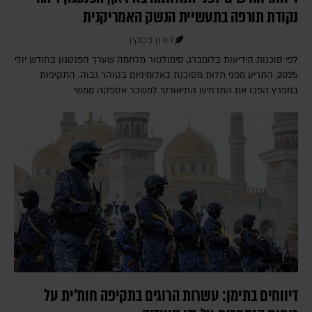
נקודת תורפה בתעשיית הנשק האמריקנית
דורון פסקין
לפי סוכנות הידיעות בלומברג, סימולטור מלחמה שערך הפנטגון בחודש יולי
2025, התריע מפני תלות מסוכנת באלומיניום בטוהר גבוה. התקיפות
במפרץ הפכו את התרחיש התיאורטי למשבר אספקה ממשי
דיווחים בתימן: עשרות הרוגים בתקיפה חות'ית על