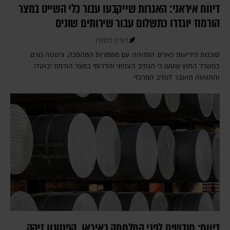
דיווח איראני: האגרות שייקבעו עבור כלי השייט במצר
הורמוז יוגדרו כתשלום עבור שירותים שונים
דורון פסקין
סוכנות הידיעות פארס, המזוהה עם משמרות המהפכה, ציטטה גורם
במשרד החוץ שטען כי הנתיב הצפוני והדרומי במצר הורמוז יבוטלו
והתנועה תועבר לנתיב המרכזי
דיווח: חודשים לפני המלחמה באיראן, הפנטגון זיהה