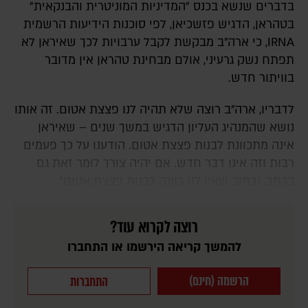
בדברים שנשא בכנס "המדיניות המוניטרית והבנקאית"
בטהראן, הדגיש פזשכיאן, לפי סוכנות הידיעות הרשמית
IRNA, כי ארה"ב מבקשת לקבל ערבויות לכך שאיראן לא
תפתח נשק גרעיני, אולם מבחינת טהראן אין מדובר
בוויתור חדש.
לדבריו, ארה"ב רוצה שלא תהיה לנו פצצת אטום. זה אותו
נושא שהמנהיג העליון הדגיש במשך שנים – שאיראן
אינה מתכוונת לבנות פצצת אטום. הודענו על כך פעמים
רבות וזה אינו דבר חדש. אם יהיה צורך לומר זאת גם
בכתב, נכתוב שאין לנו כוונה לבנות פצצת אטום".
רוצה לקרוא עוד?
להמשך קריאה הירשמו או התחברו
הרשמה (חינם)
התחברות