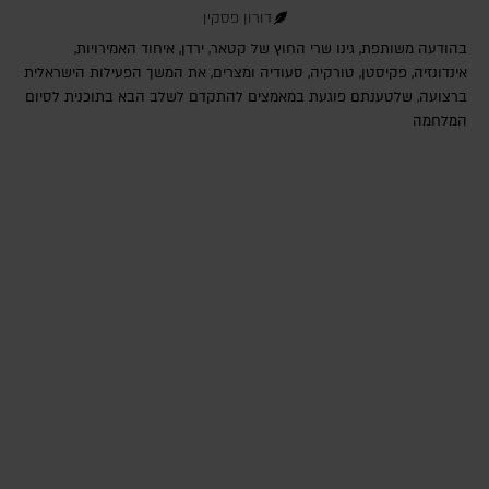
דורון פסקין
בהודעה משותפת, גינו שרי החוץ של קטאר, ירדן, איחוד האמירויות,
אינדונזיה, פקיסטן, טורקיה, סעודיה ומצרים, את המשך הפעילות הישראלית
ברצועה, שלטענתם פוגעת במאמצים להתקדם לשלב הבא בתוכנית לסיום
המלחמה