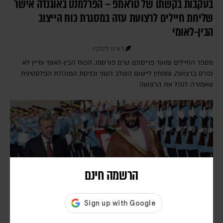
בעקבות בקשתו של טראמפ – הפרלמנט באוגנדה אישר
שליחת חיילים לרצועת עזה במסגרת כוח הייצוב
הבין-לאומי
דורון פסקין
מספר החיילים ומועד פריסתם טרם פורסמו. הכוח הבין-לאומי עדיין לא
נפרס ברצועה, וממתין ליישום השלב השני וכניסת המנהלת הפלסטינית
שאמורה לנהל את הרצועה
הרשמה חינם