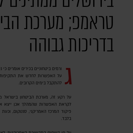
בירושלים ממתינים 
טראמפ; מערכת הביט
בדריכות גבוהה
ג
ורמים ביטחוניים בכירים אומרים כי נ
על האפשרות לחדש את התקיפות ב
להתקבל בימים הקרובים.
על רקע זה, מערכת הביטחון בישראל מ
לקראת האפשרות שהמהלך אכן ייצא אל
פיקוד המרכז האמריקני, סנטקום, וכעת
בלבד.
על פי דיווחים בתקשורת האמריקנית, לאחר שהודיע לפני כיומיים על דחיית