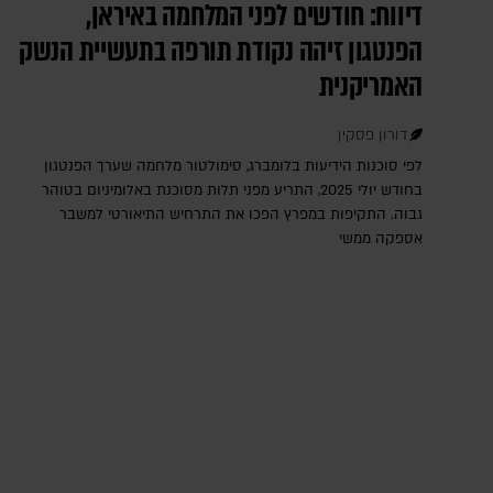
דיווח: חודשים לפני המלחמה באיראן,
הפנטגון זיהה נקודת תורפה בתעשיית הנשק
האמריקנית
דורון פסקין
לפי סוכנות הידיעות בלומברג, סימולטור מלחמה שערך הפנטגון
בחודש יולי 2025, התריע מפני תלות מסוכנת באלומיניום בטוהר
גבוה. התקיפות במפרץ הפכו את התרחיש התיאורטי למשבר
אספקה ממשי