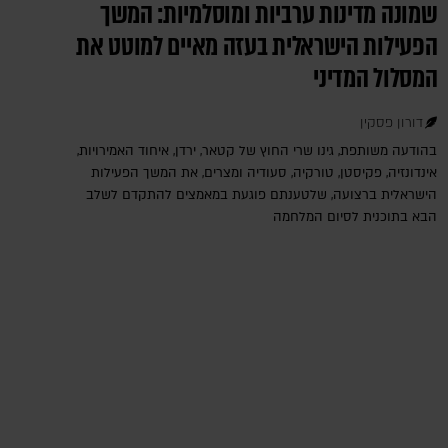
שמונה מדינות ערביות ומוסלמיות: המשך
הפעילות הישראלית בעזה מאיים למוטט את
המסלול המדיני
דורון פסקין
בהודעה משותפת, גינו שרי החוץ של קטאר, ירדן, איחוד האמירויות,
אינדונזיה, פקיסטן, טורקיה, סעודיה ומצרים, את המשך הפעילות
הישראלית ברצועה, שלטענתם פוגעת במאמצים להתקדם לשלב
הבא בתוכנית לסיום המלחמה