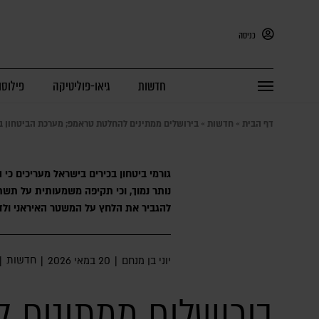
כניסה
חדשות
גיאו-פוליטיקה
פילוסו
דף הבית
»
חדשות
»
בירושלים ממתינים להחלטת טראמפ; מערכת הביטחון ב
גורמי ביטחון בכירים בישראל מעריכים כי 
נותר נמוך, וכי תקיפה משמעותית על תשת
להגביר את הלחץ על המשטר האיראני ולד
חדשות
יוני בן מנחם
|
20 במאי 2026
|
|