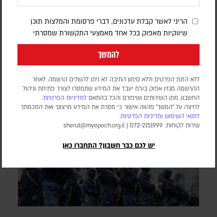
במסגרת כוח הייצוב הבין-לאומי
הריני לאשר קבלת עדכונים, דברי פרסומת והמלצות תוכן
שיווקיות מאפוק בכל אחד מאמצעי התקשורת שמסרתי
דורון פסקין
מספר החיילים ומועד פריסתם טרם פורסמו. הכוח הבין-לאומי עדיין
להמשך
לא נפרס ברצועה, וממתין ליישום השלב השני וכניסת המנהלת
הפלסטינית שאמורה לנהל את הרצועה
ללא הזנת הפרטים וללא סימון התיבה לא ניתן להשלים הרשמה. לאחר
ההרשמה מגזין אפוק בע״מ יעבד את המידע שתמסרו לצורך פתיחת וניהול
החשבון, מתן השירותים ושיפורם והכל בהתאם
למדיניות הפרטיות.
לחיצה על "המשך" מהווה אישור כי מסרת את המידע מרצונך ואת הסכמתך
לתנאי השימוש
ומדיניות הפרטיות
.
שירות לקוחות: 072-2151999 |
sherut@myepoch.org.il
יש לכם כבר חשבון? התחברו כאן