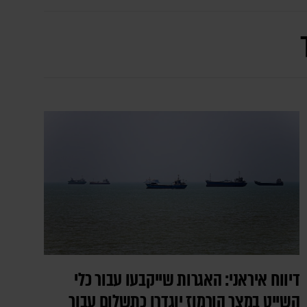
דיווח איראני: האגרות שייקבעו עבור כלי
השייט במצר הורמוז יוגדרו כתשלום עבור