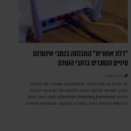
"דלת אחורית" התגלתה בנתבי אינטרנט
סיניים הנמכרים ברחבי העולם
דורון פסקין
לפי חברת אבטחת הסייבר VulnCheck‎, שאיתרה את הפרצה,
הרכיב לשליטה מרחוק הוטמע בלפחות 20 דגמים של החברה
הסינית Shenzhen Zhibotong Electronics‎, מקבל גישה לרמת
ההרשאה הגבוהה ביותר במערכת ומתקשר עם שרתים חיצוניים