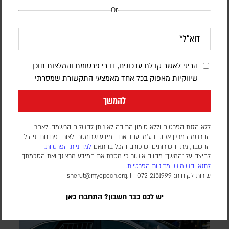
Or
דיווח: חודשים לפני המלחמה באיראן,
הריני לאשר קבלת עדכונים, דברי פרסומת והמלצות תוכן
הפנטגון זיהה נקודת תורפה בתעשיית הנשק
שיווקיות מאפוק בכל אחד מאמצעי התקשורת שמסרתי
האמריקנית
להמשך
דורון פסקין
לפי סוכנות הידיעות בלומברג, סימולטור מלחמה שערך הפנטגון
ללא הזנת הפרטים וללא סימון התיבה לא ניתן להשלים הרשמה. לאחר
בחודש יולי 2025, התריע מפני תלות מסוכנת באלומיניום בטוהר
ההרשמה מגזין אפוק בע״מ יעבד את המידע שתמסרו לצורך פתיחת וניהול
החשבון, מתן השירותים ושיפורם והכל בהתאם
למדיניות הפרטיות.
גבוה. התקיפות במפרץ הפכו את התרחיש התיאורטי למשבר
לחיצה על "המשך" מהווה אישור כי מסרת את המידע מרצונך ואת הסכמתך
אספקה ממשי
לתנאי השימוש
ומדיניות הפרטיות
.
שירות לקוחות: 072-2151999 |
sherut@myepoch.org.il
יש לכם כבר חשבון? התחברו כאן