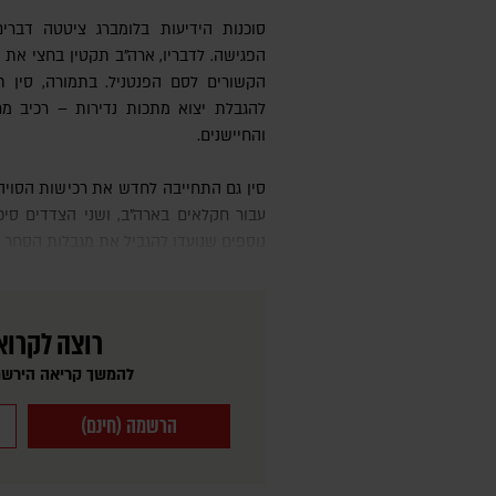
סוכנות הידיעות בלומברג ציטטה דבר
הפגישה. לדבריו, ארה"ב תקטין בחצי את 
הקשורים לסם הפנטניל. בתמורה, סין
להגבלת יצוא מתכות נדירות – רכיב מ
והחיישנים.
סין גם התחייבה לחדש את רכישות הסויה מארה"ב, מהלך הנחשב משמעותי
עבור חקלאים בארה"ב, ושני הצדדים סיכ
נוספים שנועדו להגביל את מגבלות הסחר 
רוצה לקרוא
להמשך קריאה הירשמ
הרשמה (חינם)