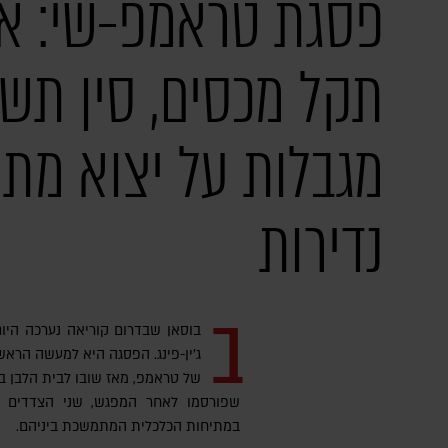
פסגת טראמפ-שי: א
תקל מכסים, סין תש
מגבלות על יצוא מתכ
נדירות
ב
בוסאן שבדרום קוריאה נערכה היום
ג'ין-פינג. הפסגה היא למעשה הרא
של טראמפ, מאז שובו לבית הלבן בח
שפורסמו לאחר המפגש, שני הצדדים הג
במתיחות הכלכלית המתמשכת ביניהם.