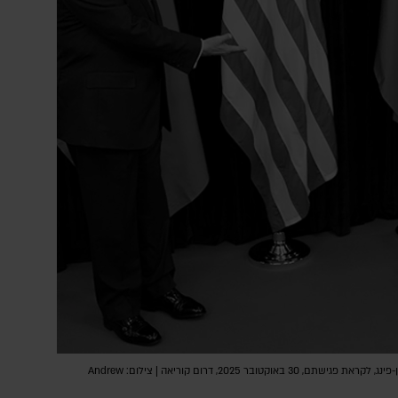
נשיא ארה"ב, דונלד טראמפ, ונשיא סין, שי ג'ין-פינג, לקראת פגישתם, 30 באוקטובר 2025, דרום קוריאה | צילום: Andrew