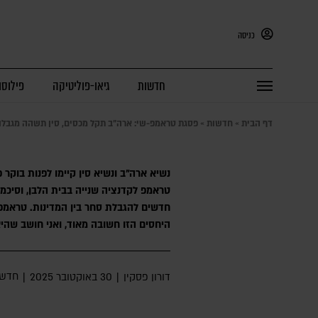
כניסה
חדשות
גיאו-פוליטיקה
פילוסו
דף הבית
»
חדשות
»
פסגת טראמפ-שי: ארה"ב תקל מכסים, סין תשהה מגבלות
נשיא ארה"ב ונשיא סין קיימו לפנות בוקר
טראמפ לקדנציה שנייה בבית הלבן, וסיכמ
חדשים להגבלת סחר בין המדינות. טראמפ
היחסים הזו חשובה מאוד, ואני חושב שה
חדשו
דורון פסקין
|
30 באוקטובר 2025
|