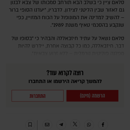
סלאם ציין כי בשלב הבא תורחב סמכותו של צבא לבנון
גם לאזור שבין הליטני לצידון. לדבריו, "יעדנו הסופי ברור
– להשיב למדינה את המונופול על הכוח המזויין, כפי
שנקבע בהסכמי טאיף משנת 1989".
סלאם נשאל על עתיד חיזבאללה והבהיר כי "בסופו של
דבר, חיזבאללה, כמו כל קבוצה אחרת, יידרש להיות
מפלגה פוליטית נורמלית – ללא זרוע צבאית".
רוצה לקרוא עוד?
להמשך קריאה הירשמו או התחברו
הרשמה (חינם)
התחברות