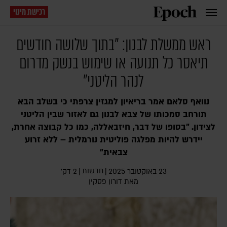
רכישת מינוי
ראש ממשלת לבנון: "בתוך שלושה חודשים
תיאסר כל תנועה או שימוש בנשק מדרום
לנהר הליטני"
נוואף סלאם אמר בריאיון למגזין צרפתי כי בשלב הבא
תורחב סמכותו של צבא לבנון גם לאזור שבין הליטני
לצידון. "בסופו של דבר, חיזבאללה, כמו כל קבוצה אחרת,
יידרש להיות מפלגה פוליטית נורמלית – ללא זרוע
צבאית"
חדשות
23 באוקטובר 2025
|
|
2 דק׳
מאת
דורון פסקין