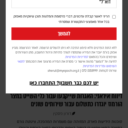
נפרס ברצועה, וממתין ליישום השלב השני וכניסת המנהלת הפלסטינית
שאמורה לנהל את הרצועה
הריני לאשר קבלת עדכונים, דברי פרסומת והמלצות תוכן שיווקיות מאפוק
בכל אחד מאמצעי התקשורת שמסרתי
להמשך
ללא הזנת הפרטים וללא סימון התיבה לא ניתן להשלים הרשמה. לאחר ההרשמה מגזין
אפוק בע״מ יעבד את המידע שתמסרו לצורך פתיחת וניהול החשבון, מתן השירותים
ושיפורם והכל בהתאם
למדיניות הפרטיות.
לחיצה על "המשך" מהווה אישור כי מסרת את המידע מרצונך ואת הסכמתך
לתנאי
השימוש
ומדיניות הפרטיות
.
שירות לקוחות: 072-2151999 |
sherut@myepoch.org.il
יש לכם כבר חשבון? התחברו כאן
דיווח איראני: האגרות שייקבעו עבור כלי השייט במצר
הורמוז יוגדרו כתשלום עבור שירותים שונים
דורון פסקין
סוכנות הידיעות פארס, המזוהה עם משמרות המהפכה, ציטטה גורם
במשרד החוץ שטען כי הנתיב הצפוני והדרומי במצר הורמוז יבוטלו