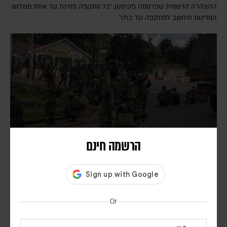
ההצהרה הרשמית שפרסמה פקיסטן, "כל מתקפה מזוינת נגד אחת משלוש
המדינות תיחשב למתקפה נגד כולן"
הרשמה חינם
בעקבות בקשתו של טראמפ – הפרלמנט באוגנדה אישר
שליחת חיילים לרצועת עזה במסגרת כוח הייצוב
הבין-לאומי
Or
דורון פסקין
מספר החיילים ומועד פריסתם טרם פורסמו. הכוח הבין-לאומי עדיין לא