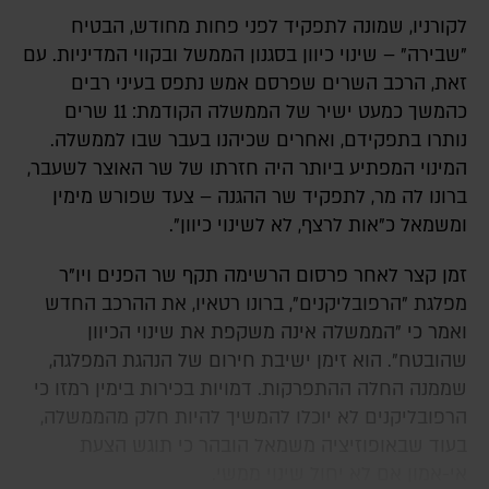
לקורניו, שמונה לתפקיד לפני פחות מחודש, הבטיח
"שבירה" – שינוי כיוון בסגנון הממשל ובקווי המדיניות. עם
זאת, הרכב השרים שפרסם אמש נתפס בעיני רבים
כהמשך כמעט ישיר של הממשלה הקודמת: 11 שרים
נותרו בתפקידם, ואחרים שכיהנו בעבר שבו לממשלה.
המינוי המפתיע ביותר היה חזרתו של שר האוצר לשעבר,
ברונו לה מר, לתפקיד שר ההגנה – צעד שפורש מימין
ומשמאל כ"אות לרצף, לא לשינוי כיוון".
זמן קצר לאחר פרסום הרשימה תקף שר הפנים ויו"ר
מפלגת "הרפובליקנים", ברונו רטאיו, את ההרכב החדש
ואמר כי "הממשלה אינה משקפת את שינוי הכיוון
שהובטח". הוא זימן ישיבת חירום של הנהגת המפלגה,
שממנה החלה ההתפרקות. דמויות בכירות בימין רמזו כי
הרפובליקנים לא יוכלו להמשיך להיות חלק מהממשלה,
בעוד שבאופוזיציה משמאל הובהר כי תוגש הצעת
אי-אמון אם לא יחול שינוי ממשי.