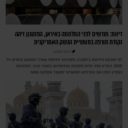
דיווח: חודשים לפני המלחמה באיראן, הפנטגון זיהה
נקודת תורפה בתעשיית הנשק האמריקנית
דורון פסקין
לפי סוכנות הידיעות בלומברג, סימולטור מלחמה שערך הפנטגון בחודש יולי
2025, התריע מפני תלות מסוכנת באלומיניום בטוהר גבוה. התקיפות
במפרץ הפכו את התרחיש התיאורטי למשבר אספקה ממשי