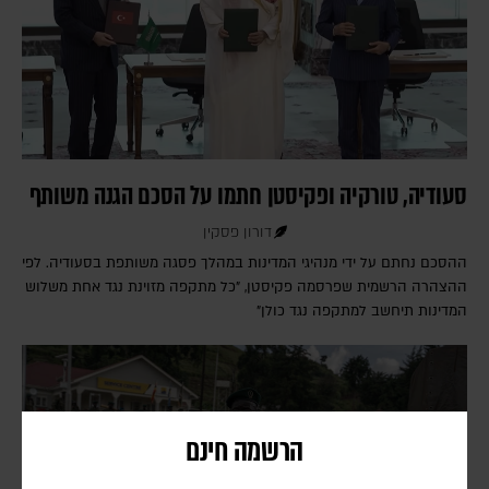
סעודיה, טורקיה ופקיסטן חתמו על הסכם הגנה משותף
דורון פסקין
ההסכם נחתם על ידי מנהיגי המדינות במהלך פסגה משותפת בסעודיה. לפי
ההצהרה הרשמית שפרסמה פקיסטן, "כל מתקפה מזוינת נגד אחת משלוש
המדינות תיחשב למתקפה נגד כולן"
הרשמה חינם