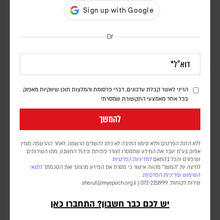
Or
בעקבות בקשתו של טראמפ – הפרלמנט באוגנדה אישר
שליחת חיילים לרצועת עזה במסגרת כוח הייצוב
הבין-לאומי
הריני לאשר קבלת עדכונים, דברי פרסומת והמלצות תוכן שיווקיות מאפוק
בכל אחד מאמצעי התקשורת שמסרתי
דורון פסקין
להמשך
מספר החיילים ומועד פריסתם טרם פורסמו. הכוח הבין-לאומי עדיין לא
נפרס ברצועה, וממתין ליישום השלב השני וכניסת המנהלת הפלסטינית
שאמורה לנהל את הרצועה
ללא הזנת הפרטים וללא סימון התיבה לא ניתן להשלים הרשמה. לאחר ההרשמה מגזין
אפוק בע״מ יעבד את המידע שתמסרו לצורך פתיחת וניהול החשבון, מתן השירותים
ושיפורם והכל בהתאם
למדיניות הפרטיות.
לחיצה על "המשך" מהווה אישור כי מסרת את המידע מרצונך ואת הסכמתך
לתנאי
השימוש
ומדיניות הפרטיות
.
שירות לקוחות: 072-2151999 |
sherut@myepoch.org.il
יש לכם כבר חשבון? התחברו כאן