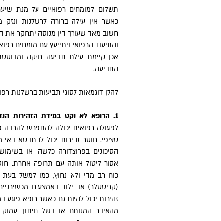
תשלום למומחים רפואיים על מנת שיער
כאשר אין עילה ברורה לרשלנות ונזק 
חשוב מאד שעורך דין מנוסה יתחקר את ה
והתיעוד הרפואי ויתייעץ עם מומחים רפואיי
אכן קיימת עילת תביעה חזקה ומבוסס
התביעה.
להלן דוגמאות לסוגי תביעות ברשלנות רפו
1. הרופא לא נקט במידת הזהירות הנדרשת –
לפעולה רפואית יכולה להתפרש להרבה פנ
סציפי. חוסר זהירות יכול להתבטא באי 
הסיכונים בפרוצדורה כלשהי או בשימוש
אסור ליטול אותה עם תרופה אחרת. חוס
כוח רב מדי ולא נחוץ, כמו למשל בעת
(קריסטלר) או יילוד באמצעים מכשירניים
זהירות יכול להיות גם כאשר רופא פוגע 
מהאיבר המנותח או בשל חיתוך עמוק מ