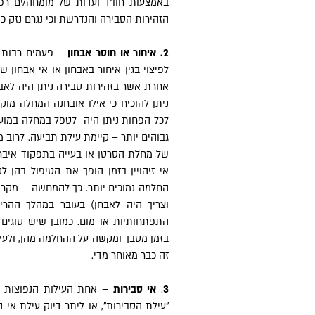
באמצעות חוו"ד ועדות של מומחה/ים רפו
הזהירות הסבירה והנדרשת וכי נגרם נזק 
2. איחור או חוסר אבחון
– פעמים רבות מ
לפיצוי בגין איחור באבחון או אי אבחון ש
אחרת אשר בזהירות סבירה ניתן היה לאב
ניתן להוכיח כי אילו אובחנה המחלה מו
לכל הפחות ניתן היה לטפל במחלה במועד
גבוהים יותר – קיימת עילת תביעה. לרוב מ
של מחלת הסרטן או בעייה בתפקוד איבר ח
אי זיהויין בזמן הופך את הטיפול בהן לק
החלמה נמוכים יותר. כך להמחשה – מקרה
וצריך היה לאבחן) בעובר במהלך ההריו
התפתחותיות או מום. כמובן שיש סוגים
בזמן מסבך ומקשה על ההחלמה מהן, ולעי
זה כבר מאוחר מדי.
3
.
אי סבירות
– אחת העילות הנפוצות ב
"עילת הסבירות", או ליתר דיוק עילת אי ה