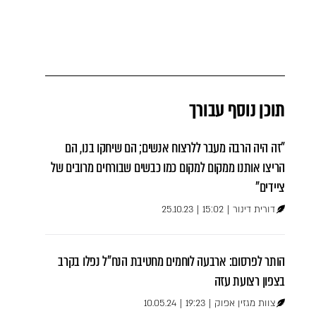
תוכן נוסף עבורך
"זה היה הרבה מעבר ללרצוח אנשים; הם שיחקו בנו, הם
הריצו אותנו ממקום למקום כמו כבשים שבורחים מרובים של
ציידים"
דורית דינור
|
15:02
|
25.10.23
הותר לפרסום: ארבעה לוחמים מחטיבת הנח"ל נפלו בקרב
בצפון רצועת עזה
צוות מגזין אפוק
|
19:23
|
10.05.24