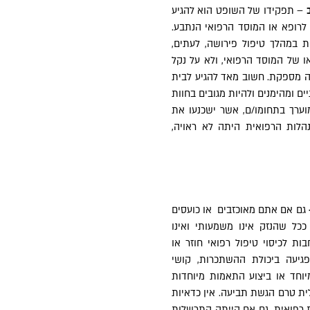
– תפקידו של השופט הוא להגיע
ן לרופא או המוסד הרפואי הנתבע.
 במהלך טיפול פירושה, לעתים,
או של המוסד הרפואי, ולא על נקל
ה מספקת. חשוב מאד להגיע לבית
ם ומהימנים ולהיות מגובים בחוות
וערך בתחומו/ם, אשר ישכנעו את
הלות הרפואית היתה לא ראויה,
גם אם אתם מאוכזבים או כועסים
כל שהנזק אינו משמעותי ואינו
ת לכיסוי טיפול רפואי חוזר או
 פגיעה ביכולת ההשתכרות, קושי
מיוחד או ביצוע התאמות מיוחדות
ית טרם הגשת תביעה. אין כדאיות
 רפואית, גם אם הייתה התרשלות