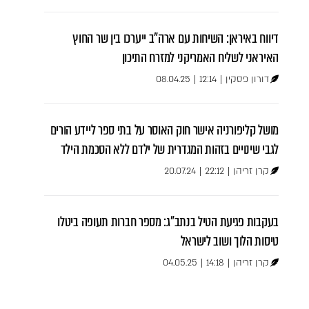
דיווח באיראן: השיחות עם ארה"ב ייערכו בין שר החוץ
האיראני לשליח האמריקני למזרח התיכון
דורון פסקין
|
12:14
|
08.04.25
מושל קליפורניה אישר חוק האוסר על בתי ספר ליידע הורים
לגבי שינויים בזהות המגדרית של ילדם ללא הסכמת הילד
קרן זריהן
|
22:12
|
20.07.24
בעקבות פגיעת הטיל בנתב"ג: מספר חברות תעופה ביטלו
טיסות הלוך ושוב לישראל
קרן זריהן
|
14:18
|
04.05.25