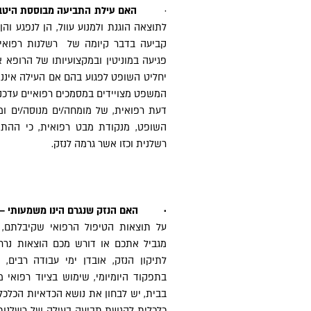
·
האם עילת התביעה מבוססת היטב
לתוצאה הוגנת ולמנוע עוול, הן לנפגע וה
קביעה בדבר קיומה של רשלנות רפואית
פגיעה במוניטין ובמקצועיותו של הרופא 
יחליט השופט לפגוע בהם אם העילה איננ
המשפט מצויידים במסמכים רפואיים עדכניי
דעת רפואית, של מומחה/ים מנוסה/ים ומ
השופט, מנקודת מבט רפואית, כי ההתנ
רשלנית וכזו אשר גרמה לנזק.
· האם הנזק שנגרם הינו משמעותי –
על תוצאות הטיפול הרפואי שקיבלתם, כ
מגביל אתכם או דורש מכם הוצאות נרחבו
לתיקון הנזק, אובדן ימי עבודה רבים,
בתפקוד היומיומי, שימוש בציוד רפואי 
בבית, יש לבחון את נושא הכדאיות הכלכל
כלכלית להגשת תביעה בעילה של רשלנות