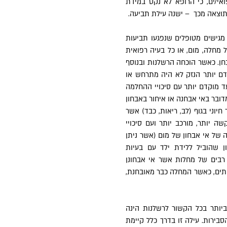
אי/ים, כי הרופא לא נקט במידת
כתוצאה מכך – ישנה עילת תביעה.
גישים מטופלים שנפגעו תביעות
ל מחלה, מום, או כל בעיה רפואית
חן. כאשר הוכחה הרשלנות ובנוסף
קדם יותר הנזק לא היה מתרחש או
 מוקדם יותר עם סיכויי ההחלמה
דובר באי אבחנה או איחור באבחון
יוני בגוף (לב, ריאות, כבד) אשר
שה יותר, מורכב יותר ועם סיכויי
 של אי אבחון של מום (אשר ניתן
ן שהוביל ללידת ילד עם בעיות
 רבים של מחלות אשר אי אבחונן
תים, כאשר המחלה כבר מאובחנת,
יותר בכל הקשור לרשלנות הינה
סבירות. עילה זו בדרך כלל קיימת