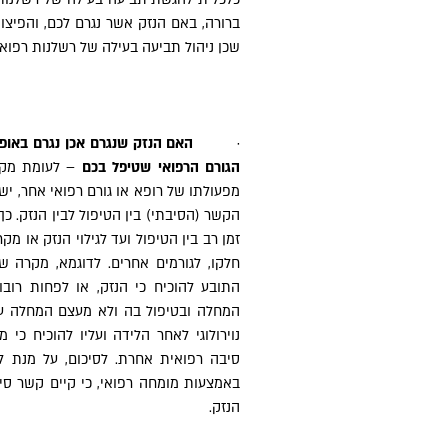
ברורה, באם הנזק אשר נגרם לכם, והפיצוי 
שכן ניהול תביעה בעילה של רשלנות רפואי
·
האם הנזק שנגרם אכן נגרם באופן
הגורם הרפואי שטיפל בכם
– לעומת מקר
מפעולתו של רופא או גורם רפואי אחר, 
הקשר (הסיבתי) בין הטיפול לבין הנזק.
זמן רב בין הטיפול ועד לגילוי הנזק או מק
חלקו, לגורמים אחרים. לדוגמא, מקרה ש
התובע להוכיח כי הנזק, או לפחות רובו
המחלה ובטיפול בה ולא מעצם המחלה עצ
נוירולוגי לאחר הלידה ועליו להוכיח כי מ
סיבה רפואית אחרת. לסיכום, על מנת לק
באמצעות מומחה רפואי, כי קיים קשר סיב
הנזק.