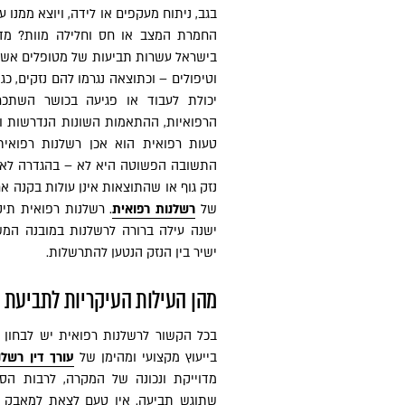
בגב, ניתוח מעקפים או לידה, ויוצא ממנו ע
החמרת המצב או חס וחלילה מוות? מדי
בישראל עשרות תביעות של מטופלים אשר 
וטיפולים – וכתוצאה נגרמו להם נזקים, כג
יכולת לעבוד או פגיעה בכושר השתכר
הרפואיות, ההתאמות השונות הנדרשות ו
טעות רפואית הוא אכן רשלנות רפואית
התשובה הפשוטה היא לא – בהגדרה לא כ
נזק גוף או שהתוצאות אינן עולות בקנה 
של
רשלנות רפואית
. רשלנות רפואית תי
ישנה עילה ברורה לרשלנות במובנה המש
ישיר בין הנזק הנטען להתרשלות.
מהן העילות העיקריות לתביעת 
בכל הקשור לרשלנות רפואית יש לבחון כל
בייעוץ מקצועי ומהימן של
עורך דין רשלנ
מדוייקת ונכונה של המקרה, לרבות הסיכ
שתוגש תביעה. אין טעם לצאת למאבק מ