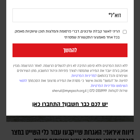
הסכם הגנה משותף
דורון פסקין
לפי דיווחים במספר סוכנויות ידיעות, ההסכם צפוי להיחתם בג'דה במפגש
בין מנהיגי שלוש המדינות. גורם שצוטט בסוכנות הידיעות AFP טען כי
הריני לאשר קבלת עדכונים, דברי פרסומת והמלצות תוכן שיווקיות מאפוק
המגעים בנושא נמשכו זמן רב, אך ההתפתחויות האחרונות באזור האיצו
בכל אחד מאמצעי התקשורת שמסרתי
אותם. בשלב זה, לא פורסמו פרטים על תוכן ההסכם
להמשך
ללא הזנת הפרטים וללא סימון התיבה לא ניתן להשלים הרשמה. לאחר ההרשמה מגזין
אפוק בע״מ יעבד את המידע שתמסרו לצורך פתיחת וניהול החשבון, מתן השירותים
ושיפורם והכל בהתאם
למדיניות הפרטיות.
לחיצה על "המשך" מהווה אישור כי מסרת את המידע מרצונך ואת הסכמתך
לתנאי
השימוש
ומדיניות הפרטיות
.
שירות לקוחות: 072-2151999 |
sherut@myepoch.org.il
יש לכם כבר חשבון? התחברו כאן
דיווח איראני: האגרות שייקבעו עבור כלי השייט במצר