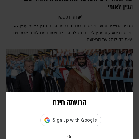
הבין-לאומי
דורון פסקין
מספר החיילים ומועד פריסתם טרם פורסמו. הכוח הבין-לאומי עדיין לא
נפרס ברצועה, וממתין ליישום השלב השני וכניסת המנהלת הפלסטינית
שאמורה לנהל את הרצועה
הרשמה חינם
דיווחים: סעודיה, טורקיה ופקיסטן יחתמו היום על
Or