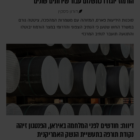
הורמוז יוגדרו כתשלום עבור שירותים שונים
דורון פסקין
סוכנות הידיעות פארס, המזוהה עם משמרות המהפכה, ציטטה גורם
במשרד החוץ שטען כי הנתיב הצפוני והדרומי במצר הורמוז יבוטלו
והתנועה תועבר לנתיב המרכזי
דיווח: חודשים לפני המלחמה באיראן, הפנטגון זיהה
נקודת תורפה בתעשיית הנשק האמריקנית