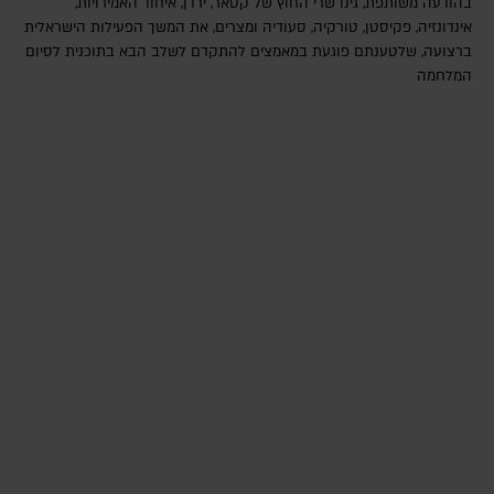
בהודעה משותפת, גינו שרי החוץ של קטאר, ירדן, איחוד האמירויות,
אינדונזיה, פקיסטן, טורקיה, סעודיה ומצרים, את המשך הפעילות הישראלית
ברצועה, שלטענתם פוגעת במאמצים להתקדם לשלב הבא בתוכנית לסיום
המלחמה