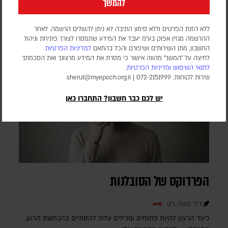
להמשך
החמצה הוא חלק ממהלך גדול בהרבה
ללא הזנת הפרטים וללא סימון התיבה לא ניתן להשלים הרשמה. לאחר
ההרשמה מגזין אפוק בע״מ יעבד את המידע שתמסרו לצורך פתיחת וניהול
החשבון, מתן השירותים ושיפורם והכל בהתאם
למדיניות הפרטיות.
לחיצה על "המשך" מהווה אישור כי מסרת את המידע מרצונך ואת הסכמתך
לתנאי השימוש
ומדיניות הפרטיות
.
שירות לקוחות: 072-2151999 |
sherut@myepoch.org.il
יש לכם כבר חשבון? התחברו כאן
הפרדוקס של הסובלנות
ד"ר משה רט
כיצד הרצון להיות פתוחים ומכילים עלול להסתיים בהכחשת הרוע,