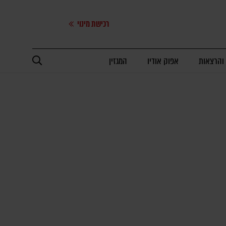
רכישת מינוי
 והרצאות
אפוק אודיו
המגזין