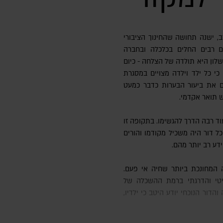
, ישנה תחושה שהחינוך הציבורי
ם רבים החלים בכלכלה ובחברה
לון היא תולדה של הצלחה - כיום
כי כל ילד וילדה מצויים במסגרת
שלוש ועד לגיל 18, מקבלים את ביעור הבערות כדבר כמעט
ש תואר אקדמי.
עוד רבה הדרך להגשימו. בתקופה זו
ל דור היה משכיל מקודמו והורים
ידע רב יותר מהם.
איטי והדרגתי ברמת ההשכלה של
הדור הנוכחי יודע היטב כי ילדיו,