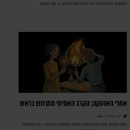
חילונים, דתיים וליברלים יכלו כולם למצוא בו את עצמם
אחרי האזעקה: הקרב האמיתי מתרחש בראש
דינה גורדון
אותו מקלט, אותו צו מילואים ואותה מציאות שוחקת – בין פסימיות