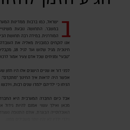
ב
ישראל, כמו ברבות ממדינות המערב
במשבר. התחושה נובעת משינויי
המודרנית. במידה רבה תחושת הכיש
אנו לוקחים כמובנית מאליה את העובדה 
חינוכית מגיל 
״טבעי״ ומניחים שכל אדם צעיר אמור לרכו
לפני דור או שניים הישגים אלו היו חזון ש
אפשר היה לראות איך החינוך ״מתקדם״: כ
הניחו כי ילדיהם ילמדו שנים רבות, וירכשו 
אבל כיום החברה המערבית היא החברה המחונכת ביותר שחיה אי פעם.
מכאן ואילך עשוי אמנם להיות גידול 
האוכלוסייה הבוגרת, אולם התנופה נעצרה ו
וילדי ילדיו לא יהיו יותר משכילים ממנו.