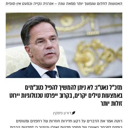
האנושות לחלום שנמשך יותר ממאה שנה – אנרגיה נקייה וכמעט אין-סופית
מזכ"ל נאט"ו: לא ניתן להמשיך להפיל כטב"מים
באמצעות טילים יקרים, בקרוב ייפרסו טכנולוגיות יירוט
זולות יותר
דורון פסקין
רוטה אמר את הדברים על רקע חדירות חוזרות של רחפנים ומטוסים
רוסיים למרחב האווירי של מספר מדינות נאט"ו והזהיר כי למדינות הברית