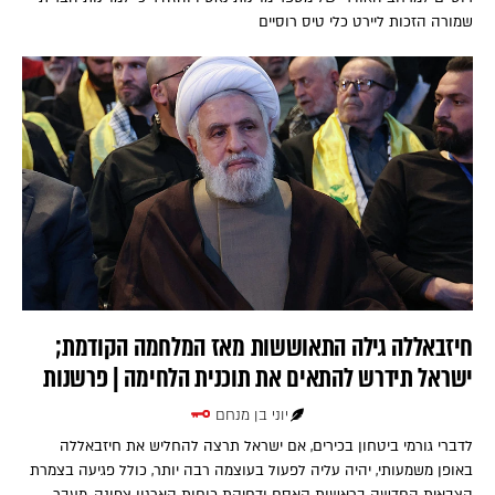
שמורה הזכות ליירט כלי טיס רוסיים
חיזבאללה גילה התאוששות מאז המלחמה הקודמת;
ישראל תידרש להתאים את תוכנית הלחימה | פרשנות
יוני בן מנחם
לדברי גורמי ביטחון בכירים, אם ישראל תרצה להחליש את חיזבאללה
באופן משמעותי, יהיה עליה לפעול בעוצמה רבה יותר, כולל פגיעה בצמרת
הצבאית החדשה בראשות קאסם ודחיקת כוחות הארגון צפונה, מעבר