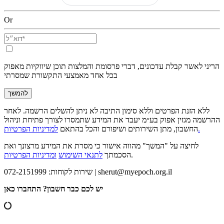
Or
הריני לאשר קבלת עדכונים, דברי פרסומת והמלצות תוכן שיווקיות מאפוק
בכל אחד מאמצעי התקשורת שמסרתי
להמשך
ללא הזנת הפרטים וללא סימון התיבה לא ניתן להשלים הרשמה. לאחר
ההרשמה מגזין אפוק בע״מ יעבד את המידע שתמסרו לצורך פתיחת וניהול
למדיניות הפרטיות.
החשבון, מתן השירותים ושיפורם והכל בהתאם
לחיצה על "המשך" מהווה אישור כי מסרת את המידע מרצונך ואת
.
הסכמתך
לתנאי השימוש
ומדיניות הפרטיות
sherut@myepoch.org.il
שירות לקוחות: 072-2151999 |
יש לכם כבר חשבון? התחברו כאן