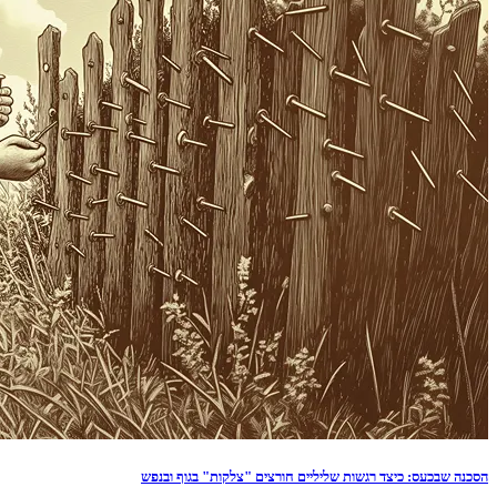
הסכנה שבכעס: כיצד רגשות שליליים חורצים "צלקות" בגוף ובנפש