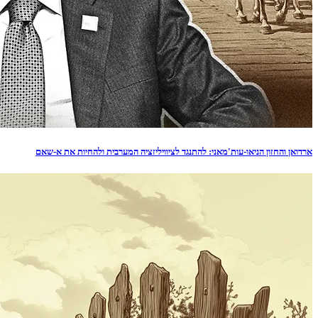
ארדואן והחזון הניאו-עות'מאני: להתנגד לציוויליזציה המערבית ולהחיות את א-שאם