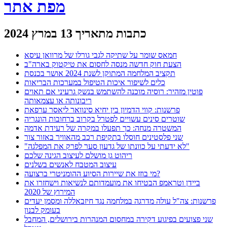
מפת אתר
כתבות מתאריך 13 במרץ 2024
חמאס שומר על שתיקה לגבי גורלו של מרוואן עיסא
הצעת חוק חדשה מנסה לחסום את טיקטוק בארה"ב
תקציב המלחמה המתוקן לשנת 2024 אושר בכנסת
כלים לשיפור איכות הטיפול במערכות הבריאות
פוטין מזהיר: רוסיה מוכנה להשתמש בנשק גרעיני אם תאוים
ריבונותה או עצמאותה
פרשנות: קווי הדמיון בין יחיא סינוואר ליאסר ערפאת
שוטרים סינים עשויים לפטרל בקרוב ברחובות הונגריה
המשטרה מנחה: כך תפעלו במקרה של רעידת אדמה
שני פלסטינים חוסלו בתקיפת רכב מהאוויר באזור צור
"לא ידעתי על כוונתו של גדעון סער לפרק את המפלגה"
ריהוט גן מושלם לעיצוב הגינה שלכם
עיצוב המטבח לאנשים בשלנים
מי בוזז את שיירות הסיוע ההומניטרי ברצועה?
ביידן וטראמפ הבטיחו את מועמדותם לנשיאות וישחזרו את
המירוץ של 2020
פרשנות: צה"ל עולה מדרגה במלחמה נגד חיזבאללה ומסמן יעדים
בעומק לבנון
שני פצועים בפיגוע דקירה במחסום המנהרות בירושלים, המחבל