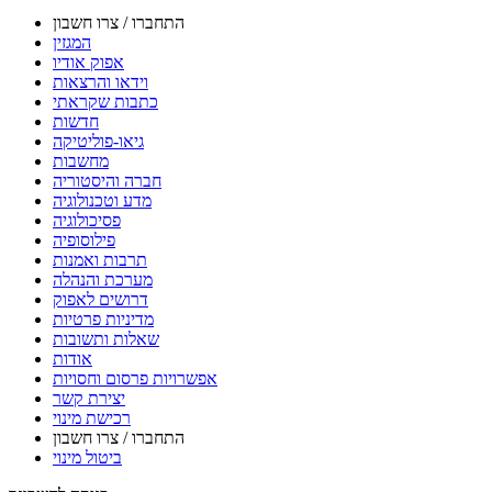
התחברו / צרו חשבון
המגזין
אפוק אודיו
וידאו והרצאות
כתבות שקראתי
חדשות
גיאו-פוליטיקה
מחשבות
חברה והיסטוריה
מדע וטכנולוגיה
פסיכולוגיה
פילוסופיה
תרבות ואמנות
מערכת והנהלה
דרושים לאפוק
מדיניות פרטיות
שאלות ותשובות
אודות
אפשרויות פרסום וחסויות
יצירת קשר
רכישת מינוי
התחברו / צרו חשבון
ביטול מינוי