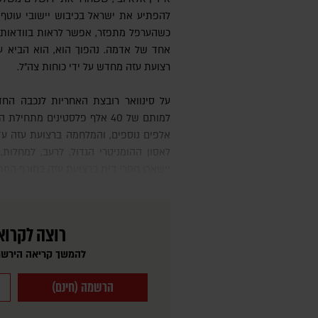
להפתיע את ישראל בכיבוש יישובי עוטף 
כשהערפל מתפזר, אפשר לראות בוודאות 
אחד של אדמה. נהפוך הוא, הוא הביא ע
רצועת עזה מחדש על ידי כוחות צה"ל.
על סינוואר רובצת האחריות לנכבה החדשה שהוא הביא על הפלסטינים,
למותם של 40 אלף פלסטינים מ
אלפים נוספים, והמלחמה ברצועת עזה עד
לאסון ההומניטרי הגדול, לרעב, למחלות
יישארו חסרי בית ברצועת עזה בחורף המת
רוצה לקרוא
להמשך קריאה הירשמ
הרשמה (חינם)