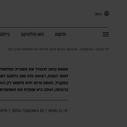
כניסה
חדשות
גיאו-פוליטיקה
פילוסו
דף הבית
»
מחשבות
»
סינוואר הביא נכבה חדשה על הפלסטינים | דעה
חמאס קיווה להחזיר את הסוגייה הפלסטינ
לאחר הטבח, רצועת עזה שוב נדחקת לשול
במקביל, האסון שיזם יחיא סינוואר רק ה
ברצועה, ועתה היא שוקלת את האפשרות
מחשב
יוני בן מנחם
|
10 באוקטובר 2024
|