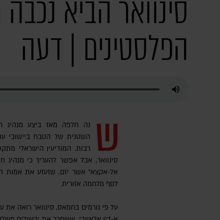
סינוואר הביא נכבה
הפלסטינים | דעה
ש
נה חלפה מאז ביצע מנהיג חמ
השטנית של הטבח ביישובי עו
רבות. המודיעין הישראלי מת
סינוואר, אבל אפשר להעריך כי מנהיג 
אל-אקצא" אשר יזם, שזעזע את אמות הס
לסף מלחמה אזורית.
על פי גורמים בחמאס, סינוואר רואה את 
א-דין אלאיובי, ששחרר את ירושלים משלטו