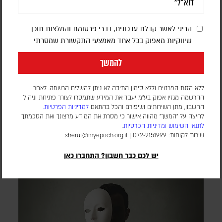
הריני לאשר קבלת עדכונים, דברי פרסומת והמלצות תוכן
שיווקיות מאפוק בכל אחד מאמצעי התקשורת שמסרתי
האסטרטגיה שמסתתרת מאחורי הכישלון
להמשך
ד"ר משה רט
ללא הזנת הפרטים וללא סימון התיבה לא ניתן להשלים הרשמה. לאחר
ההרשמה מגזין אפוק בע״מ יעבד את המידע שתמסרו לצורך פתיחת וניהול
בין טראמפ לאיראן, בין פאביוס מקסימוס לרבי מנשה בן ישראל:
החשבון, מתן השירותים ושיפורם והכל בהתאם
למדיניות הפרטיות.
לפעמים רק מבט אסטרטגי מגלה שמה שנראה כרגע כנסיגה או
לחיצה על "המשך" מהווה אישור כי מסרת את המידע מרצונך ואת הסכמתך
החמצה הוא חלק ממהלך גדול בהרבה
לתנאי השימוש
ומדיניות הפרטיות
.
שירות לקוחות: 072-2151999 |
sherut@myepoch.org.il
יש לכם כבר חשבון? התחברו כאן