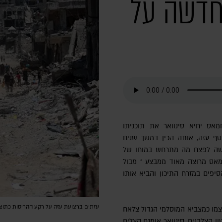
 חדשה על
אס יחיא סינוואר את תוכניתו
טף עזה, אותה הכין במשך שנים
קשה לפצח מה מתרחש במוחו של
חמאס מרוצה מאוד ממבצע " מבול
יפים במזרח התיכון והביא אותו
עזתים ברצועת עזה על רקע ההריסות כתוצאה מהמלחמה, 11 ביולי 2024 | צילום:  Images
עצמו כמצביא המוסלמי הגדול צלאח
ן הצלבנים. סינוואר אומנם הצליח