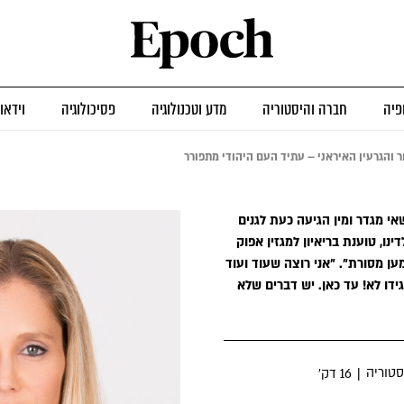
פיה
חברה והיסטוריה
מדע וטכנולוגיה
פסיכולוגיה
וידאו
ר והגרעין האיראני – עתיד העם היהודי מתפורר
 מגדר ומין הגיעה כעת לגנים
נו, טוענת בריאיון למגזין אפוק
מען מסורת". "אני רוצה שעוד ועוד
גידו לא! עד כאן. יש דברים שלא
סטוריה
|
16 דק׳