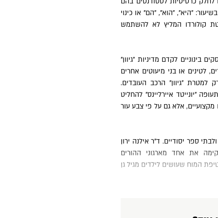
 לחלק כרטיסיות לסטודנטים בהם
עור: "היא", "הוא", "הם" או כינוי
יטת קולורדו המליץ לא להשתמש
 בינוניים לקדם מדיניות "גיוון"
 לטינים או בני מיעוטים אחרים
ק למטרת "גיוון" הרכב העובדים.
ה "יונייטד איירליינס" להחליט
 מקצועיים, אלא גם על פי צבע עור
קימה את אחד מארגוני ההורים
טיפת המוח שעושים לילדים מגיל גן