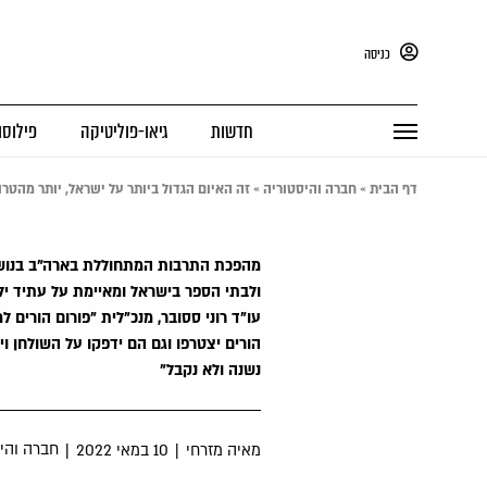
כניסה
חדשות
גיאו-פוליטיקה
פילוסו
דף הבית
»
חברה והיסטוריה
»
זה האיום הגדול ביותר על ישראל, יותר מהטרו
מהפכת התרבות המתחוללת בארה"ב בנושאי
ולבתי הספר בישראל ומאיימת על עתיד ילדי
עו"ד רוני ססובר, מנכ"לית "פורום הורים ל
הורים יצטרפו וגם הם ידפקו על השולחן וי
נשנה ולא נקבל"
חברה והי
מאיה מזרחי
|
10 במאי 2022
|