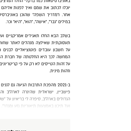
באוניברסיטאות כמו ברקלי החלו המרצים
יוכלו לכתוב את שמם ואיך לפנות אליהם בשי
אחר. ו"מדריך השפה" שהוכן באוניברס
במילים "גבר", "אישה", "הוא", "היא" וכו'.
בשלב הבא החלו תאגידים אמריקניים ועסקים
תעסוקתית שאילצה מנהלים לאתר שחורים,
על חשבון עובדים פוטנציאליים לבנים ר
המחשה לכך היא החלטתה של חברת התעופ
על זהות הטייסים לא רק על פי קריטריונים
וזהות מינית.
ב-2021 מהפכת התרבות הגיעה גם לגנים ולבתי ספר יסודיים. ד"ר אילנה ירון
פישביין, ישראלית שהיגרה לארה"ב וה
הגדולים בארה"ב, סיפרה לי בריאיון על "ש
ועד תיכון באמצעות תיאוריות גזע ומגדר".