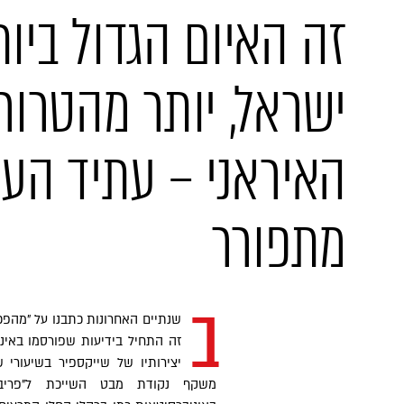
זה האיום הגדול ביות
ישראל, יותר מהטרור 
האיראני – עתיד העם
מתפורר
ב
שנתיים האחרונות כתבנו על "מהפ
זה התחיל בידיעות שפורסמו באינט
יצירותיו של שייקספיר בשיעורי 
משקף נקודת מבט השייכת ל"פריבילג