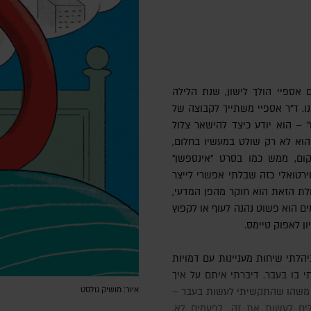
 אספיי הולך לישון, שנת הלילה
נו. ד"ר אספיי משתייך לקבוצה של
" – הוא יודע כיצד להישאר צלול
 הוא לא רק שולט במעשיו בחלום,
ום, ממש כמו בסרט "אינספשן"
וירטואלי כזה שבלתי אפשרי לייצר
ולת הזאת הוא חוקר מהפן המדעי,
ים הוא פשוט נהנה לעוף או לקפוץ
ון לאפוק טיימס.
י בו בעבר. דיברתי איתם על איך
איור: מושיק גולסט
היה משהו שהתקשיתי לעשות בעבר –
יח לעשות את זה, לפעמים לא,