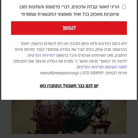
הריני לאשר קבלת עדכונים, דברי פרסומת והמלצות תוכן
מאיה מזרחי
שיווקיות מאפוק בכל אחד מאמצעי התקשורת שמסרתי
טכנולוגיות זיהוי פנים כבר נכנסות לבתי ספר, לבתי חולים, למשטרה
ולשדות קרב. עכשיו אלגוריתמים ומחקרים מנסים ללכת צעד אחד
להמשך
רחוק יותר: להסיק מהפנים רגשות, אישיות ואפילו עמדות פוליטיות.
אבל בין זיהוי אדם להבנתו יש פער עצום – והוא עלול להפוך
ללא הזנת הפרטים וללא סימון התיבה לא ניתן להשלים הרשמה. לאחר
למדיניות
ההרשמה מגזין אפוק בע״מ יעבד את המידע שתמסרו לצורך פתיחת וניהול
החשבון, מתן השירותים ושיפורם והכל בהתאם
למדיניות הפרטיות.
לחיצה על "המשך" מהווה אישור כי מסרת את המידע מרצונך ואת הסכמתך
לתנאי השימוש
ומדיניות הפרטיות
.
שירות לקוחות: 072-2151999 |
sherut@myepoch.org.il
יש לכם כבר חשבון? התחברו כאן