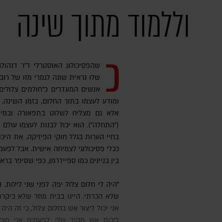
וללמוד מתוך שינה
כ
שהפסיכולוג האוסטרלי ד"ר דנהולם
שלו נראית שונה לגמרי מזו של רוב
אנשים המוגדרים כ"חולמים צלולים
ומודע לעצמו בתוך החלום, בזמן השינה.
אלא גם מצליח לשלוט בתפאורה ובמיק
("התחלה"). הוא יכול לבנות לעצמו עולם 
בחיי הערות בגלל חוקי הפיזיקה. את היכ
ככלי פסיכולוגי לצמיחה אישית. אבל לפעמ
בין בניינים כמו ספיידרמן, כפי שסיפר בראי
"היה לי חלום צלול יפה לפני שני לילות. ניהלתי שיחות מעניינות עם דמויות
שלא הכרתי. היינו בבית מוזר שלא ביקרת
אני יכול ליצור אש בחלום צלול, כי זה 
לירות אש מהיד שלי. לפעמים אני מצל