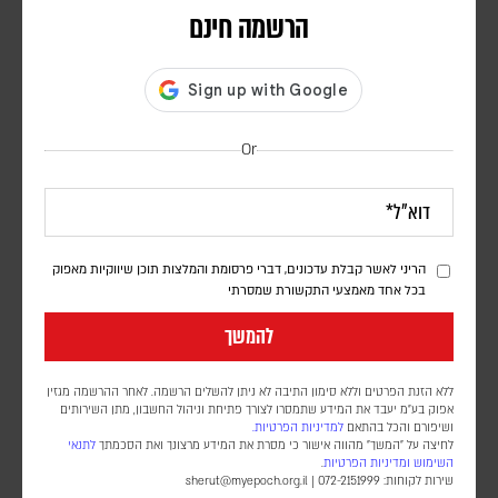
הרשמה חינם
Or
הריני לאשר קבלת עדכונים, דברי פרסומת והמלצות תוכן שיווקיות מאפוק
בכל אחד מאמצעי התקשורת שמסרתי
ישראל תתקשה להמשיך להבליג על התקפות המליציות
להמשך
השיעיות בעיראק | פרשנות
יוני בן מנחם
ללא הזנת הפרטים וללא סימון התיבה לא ניתן להשלים הרשמה. לאחר ההרשמה מגזין
גורמים ביטחוניים מציינים שישראל נמנעת מלפעול בגלוי נגד המיליציות
אפוק בע״מ יעבד את המידע שתמסרו לצורך פתיחת וניהול החשבון, מתן השירותים
ושיפורם והכל בהתאם
למדיניות הפרטיות.
השיעיות בעיראק, בהתאם לבקשת ארה"ב, מחשש שפעולה כזו תוביל
לחיצה על "המשך" מהווה אישור כי מסרת את המידע מרצונך ואת הסכמתך
לתנאי
לתגובות נגד הבסיסים האמריקניים בעיראק ובסוריה. מאז חיסולו של
השימוש
ומדיניות הפרטיות
.
שירות לקוחות: 072-2151999 |
sherut@myepoch.org.il
נסראללה, חלה עלייה במתקפות המיליציות נגד ישראל