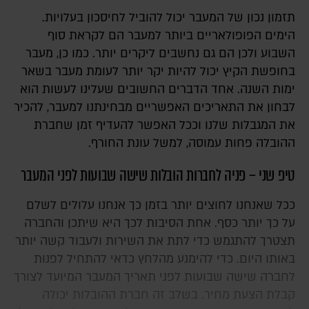
תזמון נכון של המעבר יכול להוביל לחיסכון בעלויות.
הימים הפופולאריים ביותר למעבר הם לקראת סוף
השבוע ולכן הם גם נחשבים ליקרים יותר. כמו כן, מעבר
בחופשת הקיץ יכול להיות יקר יותר לעומת מעבר בשאר
ימות השנה. אחד הדברים החשובים שעלינו לעשות הוא
לבחון את התאריכים האפשריים מבחינתנו למעבר, להכיר
את המגבלות שלנו וככל האפשר להעדיף זמן שחברת
ההובלה פחות עמוסה, למשל עונת החורף.
טיפ שני – פניה לחברות הובלות שישה שבועות לפני המעבר
ככל שאנחנו לחוצים יותר בזמן כך אנחנו עלולים לשלם
על כך יותר כסף. אחת הסיבות לכך היא שיתכן והחברה
תצטרך להתגמש כדי לתת את השירות ולעבוד קשה יותר
באותו היום. כדי להימנע מהלחץ כדאי להתחיל לפנות
לחברה שישה שבועות לפני תאריך המעבר המיועד לצורך
קבלת הצעת מחיר. בשלב זה חברת ההובלות יכולה