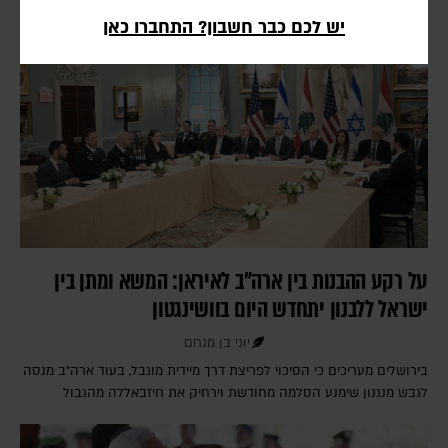
יש לכם כבר חשבון? התחברו כאן
על רקע ההבנות בין ארה"ב לאיראן: המשא ומתן בין
ישראל ללבנון יתחדש היום בוושינגטון
יוני בן מנחם
בירושלים מעריכים כי הסיכוי לפריצת דרך מיידית מוגבל, בעוד ארה"ב מנסה
לגבש מנגנון שימנע הסלמה מחודשת וירחיק את חיזבאללה מהגבול