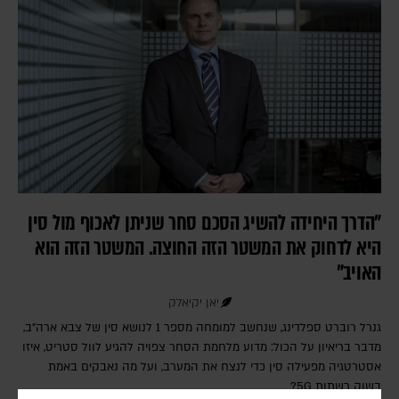
"הדרך היחידה להשיג הסכם סחר שניתן לאכוף מול סין
היא לדחוק את המשטר הזה החוצה. המשטר הזה הוא
האויב"
יאן יקיאלק
גנרל רוברט ספלדינג, שנחשב למומחה מספר 1 לנושא סין של צבא ארה"ב,
מדבר בריאיון על הכול: מדוע מלחמת הסחר צפויה להגיע לוול סטריט, איזו
אסטרטגיה מפעילה סין כדי לנצח את המערב, ועל מה נאבקים באמת
בשוק רשתות 5G?