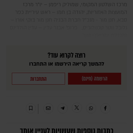
מרכז השלטון המקומי, שמוליק ריפמן – יו"ר מרכז
המועצות האזוריות, יהודה בן חמו – ראש עיריית כפר
סבא, חנן מור - מנכ"ל חברת הבניה חנן מור בוקי אורן –
גלובל ווטר טכנולוג'יס, פרופ' אבנר עדין – עדין הולדינס
ומכללת עזריאלי ועוד.
רוצה לקרוא עוד?
להמשך קריאה הירשמו או התחברו
הרשמה (חינם)
התחברות
כתבות נוספות שעשויות לעניין אותך