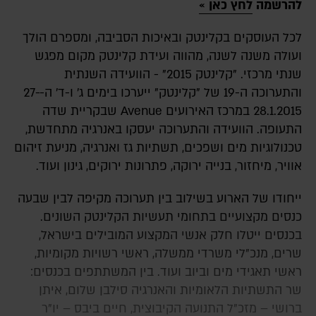
להרשמה
לחץ כאן »
לכל העוסקים בקלינטק ובאיכות הסביבה, ומספרם הולך
ועולה משנה לשנה, מהווה ועידת קלינטק מקום מפגש
שנתי מרכזי. "קלינטק 2015" - הוועידה השנתית
והתערוכה ה-19 של "קלינטק" ייערכו בימים ג' ו-ד' ה-27-
28.1.2015 במרכז האירועים
Avenue
שבקריית שדה
התעופה. הוועידה והתערוכה יעסקו ב
אנרגיה מתחדשת,
טכנולוגיות מים ושפכים, תשתיות גז ואנרגיה, מניעת זיהום
אוויר, מיחזור, בנייה ירוקה, פתרונות ירוקים, גינון ועוד.
ייחודו של הארוע בשילוב בין תערוכה מקיפה לבין שבעה
כנסים מקצועיים בתחומי תעשיות הקלינטק השונים.
בכנסים ייטלו חלק אנשי המקצוע המובילים בישראל,
שרים, מנכ"לי משרדי ממשלה, ראשי רשויות מקומיות,
ראשי תאגידי מים וביוב ועוד. בין המשתתפים בכנסים:
שר התשתיות הלאומיות והאנרגיה סילבן שלום, איתן
ברושי – מזכ"ל התנועה הקיבוצית, חיים ביבס – יו"ר