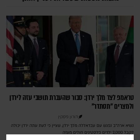
טראמפ לצד מלך ירדן: סבור שהעברת תושבי עזה לירדן
ולמצרים "תסתדר"
דורון פסקין
נשיא ארה"ב נפגש עם עבדאללה מלך ירדן, שציין כי לעת עתה ירדן יכולה
לקבל 2,000 ילדים פלסטינים חולים מעזה