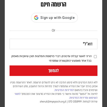
הרשמה חינם
Or
הריני לאשר קבלת עדכונים, דברי פרסומת והמלצות תוכן שיווקיות מאפוק
בכל אחד מאמצעי התקשורת שמסרתי
הבחירות הדמוקטטוריות הגדולות בעולם
להמשך
איל לוינטר
כבר יותר מ-20 שנה נערכות בחירות דמוקרטיות במאות אלפי כפרים בסין.
ללא הזנת הפרטים וללא סימון התיבה לא ניתן להשלים הרשמה. לאחר ההרשמה מגזין
זהו ה“ניסוי“ הגדול בעולם בדמוקרטיה, המתרחש במדינה הנשלטת על ידי
אפוק בע״מ יעבד את המידע שתמסרו לצורך פתיחת וניהול החשבון, מתן השירותים
מפלגה אחת. אותה מפלגה שטבחה באלפי סטודנטים שהפגינו למען
ושיפורם והכל בהתאם
למדיניות הפרטיות.
לחיצה על "המשך" מהווה אישור כי מסרת את המידע מרצונך ואת הסכמתך
לתנאי
רפורמות דמוקרטיות
השימוש
ומדיניות הפרטיות
.
שירות לקוחות: 072-2151999 |
sherut@myepoch.org.il