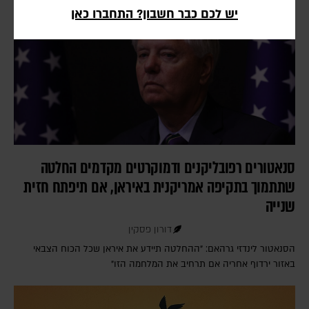
יש לכם כבר חשבון? התחברו כאן
סנאטורים רפובליקנים ודמוקרטים מקדמים החלטה
שתתמוך בתקיפה אמריקנית באיראן, אם תיפתח חזית
שנייה
דורון פסקין
הסנאטור לינדזי גרהאם: "ההחלטה תיידע את איראן שכל הכוח הצבאי
באזור ירדוף אחריה אם תרחיב את המלחמה הזו"