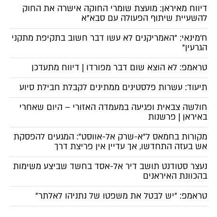
דיווח מאיראן: מועצת שומרי החוקה אישרה את החוק
להשעיית שיתוף הפעולה עם סבא"א
ח'מינאי: "האמריקנים לא עשו דבר חשוב בתקיפת מתקני
הגרעין"
טראמפ: לא הוצא שום דבר מפורדו | דיווח מתעדכן
תיעוד: עשרות פלסטינים ממתינים לקבלת חבילת סיוע
חולשה צבאית ופגיעה במעמדה האזורי – היום שאחרי
באיראן | פרשנות
מקורות בחמאס ל"א-שרק אל-אווסט": המגעים להפסקת
אש בעזה התחדשו, אך עדיין אין פריצת דרך
נעצר סטודנט תושב דיר אל-אסד בחשד שביצע משימות
בהכוונת האיראנים
טראמפ: "יש לבטל את משפטו של נתניהו לאלתר"