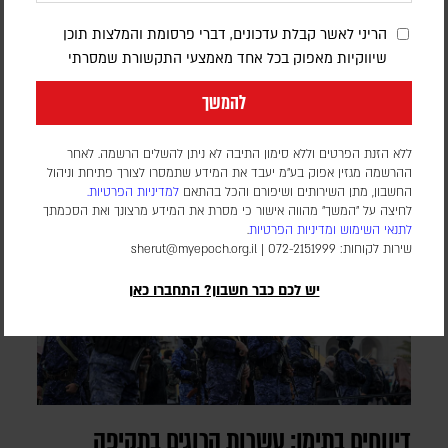
במסגרת כוח הייצוב הבין-לאומי
הריני לאשר קבלת עדכונים, דברי פרסומת והמלצות תוכן
דורון פסקין
שיווקיות מאפוק בכל אחד מאמצעי התקשורת שמסרתי
מספר החיילים ומועד פריסתם טרם פורסמו. הכוח הבין-לאומי עדיין
לא נפרס ברצועה, וממתין ליישום השלב השני וכניסת המנהלת
להמשך
הפלסטינית שאמורה לנהל את הרצועה
ללא הזנת הפרטים וללא סימון התיבה לא ניתן להשלים הרשמה. לאחר
ההרשמה מגזין אפוק בע״מ יעבד את המידע שתמסרו לצורך פתיחת וניהול
החשבון, מתן השירותים ושיפורם והכל בהתאם
למדיניות הפרטיות.
לחיצה על "המשך" מהווה אישור כי מסרת את המידע מרצונך ואת הסכמתך
לתנאי השימוש
ומדיניות הפרטיות
.
שירות לקוחות: 072-2151999 |
sherut@myepoch.org.il
יש לכם כבר חשבון? התחברו כאן
דיווחים בתימן: עשרות הרוגים בתקיפה