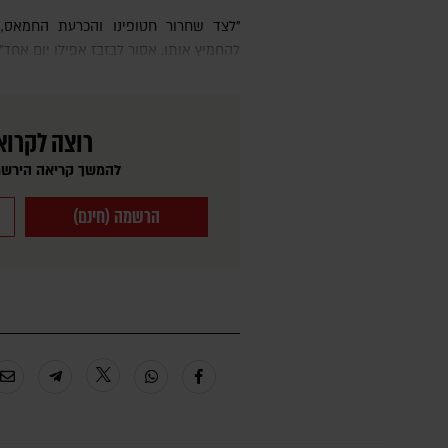
"לצד שחרור חטופינו והכרעת החמאס, יש פה חלון הזדמנויות שאסור
להחמיץ אותו. אסור לבזבז אפילו יום אחד".
רוצה לקרוא
להמשך קריאה הירשמ
הרשמה (חינם)