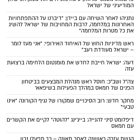
המודיעיני של ישראל
נתניהו לאחר השיחה עם ביידן: "דיברנו על ההתפתחויות
האחרונות במלחמה, לרבות המחויבות של ישראל להשיג
את כל מטרות המלחמה"
ראש מדיניות החוץ של האיחוד האירופי: "אני מעז לומר
– ישראל מעודדת רעב"
דעה: ישראל חייבת לחדש את מומנטום הלחימה ברצועת
עזה
צה״ל ושב״כ: חוסל ראש מנהלת המבצעים בביטחון
הפנים של חמאס במהלך הפעילות בשיפאא'
מחקר חדש: רוב הסיכויים שמקורו של נגיף הקורונה "אינו
טבעי"
דיפלומט סיני להנייה: בייג'ינג "להוטה" לקיים את הקשרים
עם חמאס
הגשת עזרה ראשונה לאחר תאונה – כך תפעלו נכון