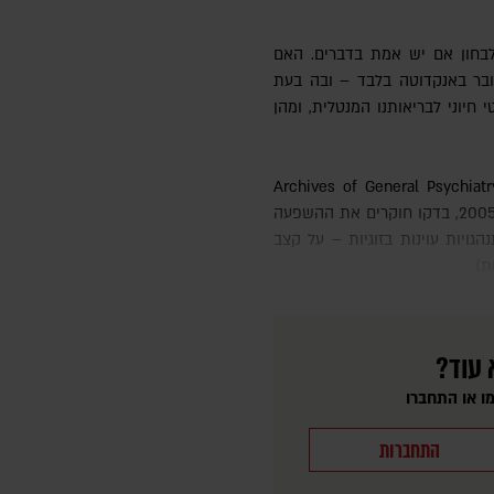
 לבחון אם יש אמת בדברים. האם
בר באנקדוטה בלבד – ובה בעת
 חיוני לבריאותנו המנטלית, ומהן
(שהיום נקרא JAMA Psychiatry) בשנת 2005, בדקו חוקרים את ההשפעה
יות עוינות בזוגיות – על קצב
ת).
 עוד?
ו או התחברו
התחברות