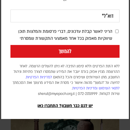
הריני לאשר קבלת עדכונים, דברי פרסומת והמלצות תוכן
הטכנולוגיה למדה לזהות פנים. עכשיו היא
שיווקיות מאפוק בכל אחד מאמצעי התקשורת שמסרתי
מנסה לפרש אותן
להמשך
מאיה מזרחי
ללא הזנת הפרטים וללא סימון התיבה לא ניתן להשלים הרשמה. לאחר
טכנולוגיות זיהוי פנים כבר נכנסות לבתי ספר, לבתי חולים, למשטרה
ההרשמה מגזין אפוק בע״מ יעבד את המידע שתמסרו לצורך פתיחת וניהול
ולשדות קרב. עכשיו אלגוריתמים ומחקרים מנסים ללכת צעד אחד
החשבון, מתן השירותים ושיפורם והכל בהתאם
למדיניות הפרטיות.
רחוק יותר: להסיק מהפנים רגשות, אישיות ואפילו עמדות פוליטיות.
לחיצה על "המשך" מהווה אישור כי מסרת את המידע מרצונך ואת הסכמתך
אבל בין זיהוי אדם להבנתו יש פער עצום – והוא עלול להפוך
לתנאי השימוש
ומדיניות הפרטיות
.
למדיניות
שירות לקוחות: 072-2151999 |
sherut@myepoch.org.il
יש לכם כבר חשבון? התחברו כאן