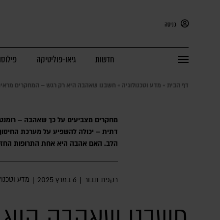
כניסה
חדשות
גיאו-פוליטיקה
פילוסו
דף הבית
»
מדע וטכנולוגיה
»
חשבנו שאהבה היא רק רגש – המחקרים מראים
מחקרים מצביעים על כך שאהבה – רומנטי
דתית – יכולה להשפיע על מערכת החיסון, ל
הלב. האם אהבה היא אחת התרופות החזקו
מדע וטכנול
רקפת תבור
|
6 במרץ 2025
|