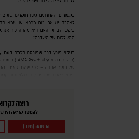
לפתח, לייצר, לצבור ואף להפיץ.
בעשורים האחרונים ניסו חוקרים שונים
לאהבה יש אכן כוח מרפא, או שמא מדו
ביקשו לבדוק האם היא מהווה כוח אנרגטי
ההשלכות של היעדרה?
בניסוי פורץ דרך שפורסם בכתב העת Archives of General Psychiatry
של חוסר אהבה – כפי שמתבטאת בהתנהגו
ריפוי פצעים שטחיים (כגון שלפוחיות קטנו
רוצה לקרוא
להמשך קריאה הירשמ
הרשמה (חינם)