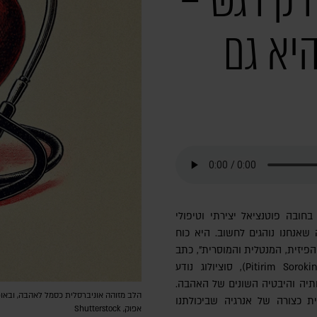
רק רגש –
יא גם
חובה פוטנציאל יצירתי וטיפולי
 שאנחנו נוהגים לחשוב. היא כוח
הפיזית, המנטלית והמוסרית", כתב
בשנת 1954 פרופ' פיטירים סורוקין (Pitirim Sorokin), סוציולוג נודע
תיה והיבטיה השונים של האהבה.
הלב מזוהה אוניברסלית כסמל לאהבה, ובאופן
ת כצורה של אנרגיה שביכולתנו
אפוק, Shutterstock