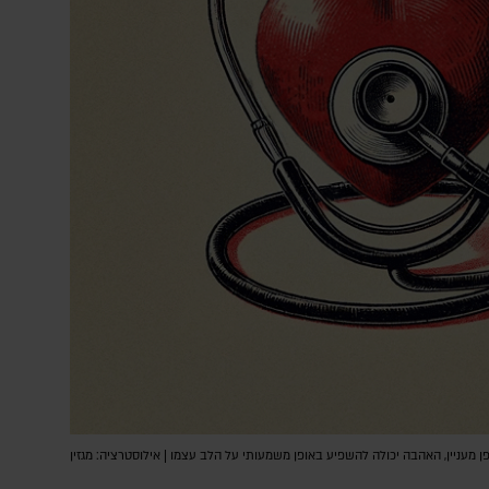
 מעניין, האהבה יכולה להשפיע באופן משמעותי על הלב עצמו | אילוסטרציה: מגזין