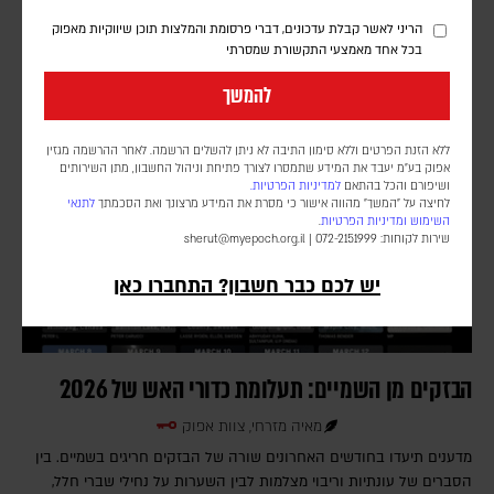
ולשדות קרב. עכשיו אלגוריתמים ומחקרים מנסים ללכת צעד אחד רחוק
הריני לאשר קבלת עדכונים, דברי פרסומת והמלצות תוכן שיווקיות מאפוק
יותר: להסיק מהפנים רגשות, אישיות ואפילו עמדות פוליטיות. אבל בין זיהוי
בכל אחד מאמצעי התקשורת שמסרתי
אדם להבנתו יש פער עצום – והוא עלול להפוך למדיניות
להמשך
ללא הזנת הפרטים וללא סימון התיבה לא ניתן להשלים הרשמה. לאחר ההרשמה מגזין
אפוק בע״מ יעבד את המידע שתמסרו לצורך פתיחת וניהול החשבון, מתן השירותים
ושיפורם והכל בהתאם
למדיניות הפרטיות.
לחיצה על "המשך" מהווה אישור כי מסרת את המידע מרצונך ואת הסכמתך
לתנאי
השימוש
ומדיניות הפרטיות
.
שירות לקוחות: 072-2151999 |
sherut@myepoch.org.il
יש לכם כבר חשבון? התחברו כאן
הבזקים מן השמיים: תעלומת כדורי האש של 2026
מאיה מזרחי, צוות אפוק
מדענים תיעדו בחודשים האחרונים שורה של הבזקים חריגים בשמיים. בין
הסברים של עונתיות וריבוי מצלמות לבין השערות על נחילי שברי חלל,