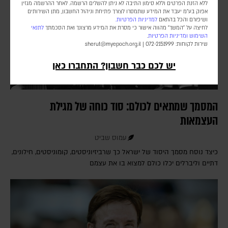
ללא הזנת הפרטים וללא סימון התיבה לא ניתן להשלים הרשמה. לאחר ההרשמה מגזין
אפוק בע״מ יעבד את המידע שתמסרו לצורך פתיחת וניהול החשבון, מתן השירותים
ושיפורם והכל בהתאם
למדיניות הפרטיות.
לחיצה על "המשך" מהווה אישור כי מסרת את המידע מרצונך ואת הסכמתך
לתנאי
השימוש
ומדיניות הפרטיות
.
שירות לקוחות: 072-2151999 |
sherut@myepoch.org.il
יש לכם כבר חשבון? התחברו כאן
המסמך שמתאים לכולם: סוד כוחה של מגילת
העצמאות
עמוס שביט
כיצד נוסח מסמך היסוד של ישראל כך שרביזיוניסטים, קומוניסטים, חילונים,
דתיים וליברלים יכלו כולם למצוא בו את עצמם