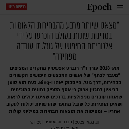
רכישת מינוי
"מצאנו שיותר מרבע מהבחירות הלאומיות
במדינות שונות בעולם הוכרעו על ידי
אלגוריתם החיפוש של גוגל. זו עובדה
מפחידה"
מאז 2013 עורך ד"ר רוברט אפשטיין מחקרים המציצים
"מעבר לכתף" של אנשים המבצעים חיפושים הקשורים
בבחירות, דרך גוגל, פייסבוק יאהו ו-Bing. כעת הוא טוען
בריאיון למגזין אפוק כי אסף מספיק נתונים המוכיחים
שאנחנו עוברים מניפולציות בדרכים שאיננו יכולים לראות
ושאינן מותירות כל שובל מתועד שהרשויות יכולות לעקוב
אחריו – ומסיטות את תוצאות הבחירות במיליוני קולות
חברה והיסטוריה
10 במאי 2022
|
|
23 דק׳
מאת
יאן יקיאלק