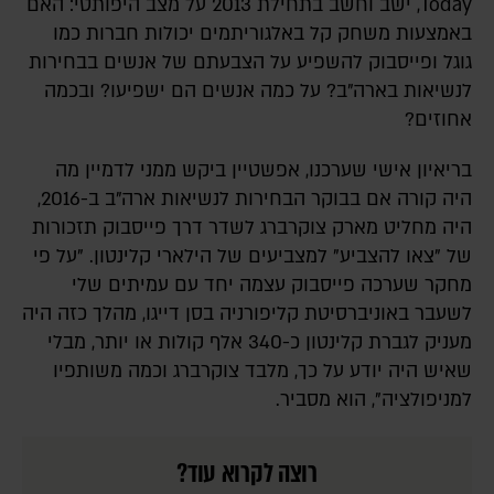
Today, ישב וחשב בתחילת 2013 על מצב היפותטי: האם
באמצעות משחק קל באלגוריתמים יכולות חברות כמו
גוגל ופייסבוק להשפיע על הצבעתם של אנשים בבחירות
לנשיאות בארה"ב? על כמה אנשים הם ישפיעו? ובכמה
אחוזים?
בריאיון אישי שערכנו, אפשטיין ביקש ממני לדמיין מה
היה קורה אם בבוקר הבחירות לנשיאות ארה"ב ב-2016,
היה מחליט מארק צוקרברג לשדר דרך פייסבוק תזכורות
של "צאו להצביע" למצביעים של הילארי קלינטון. "על פי
מחקר שערכה פייסבוק עצמה יחד עם עמיתים שלי
לשעבר באוניברסיטת קליפורניה בסן דייגו, מהלך כזה היה
מעניק לגברת קלינטון כ-340 אלף קולות או יותר, מבלי
שאיש היה יודע על כך, מלבד צוקרברג וכמה משותפיו
למניפולציה", הוא מסביר.
רוצה לקרוא עוד?