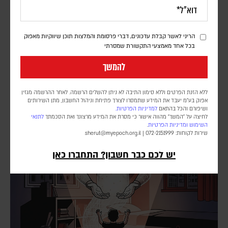
העין הרואה והחלון השבור: כיצד הסביבה מעצבת את
הריני לאשר קבלת עדכונים, דברי פרסומת והמלצות תוכן שיווקיות מאפוק
המצפון שלנו
בכל אחד מאמצעי התקשורת שמסרתי
עידו פוקס
להמשך
מניסוי חדר הקפה באוניברסיטת ניוקאסל ועד תיאוריית החלונות השבורים:
מתברר כי למרחב הפיזי שסביבנו יש השפעה על ההחלטות המוסריות
ללא הזנת הפרטים וללא סימון התיבה לא ניתן להשלים הרשמה. לאחר ההרשמה מגזין
שאנו מקבלים
אפוק בע״מ יעבד את המידע שתמסרו לצורך פתיחת וניהול החשבון, מתן השירותים
ושיפורם והכל בהתאם
למדיניות הפרטיות.
לחיצה על "המשך" מהווה אישור כי מסרת את המידע מרצונך ואת הסכמתך
לתנאי
השימוש
ומדיניות הפרטיות
.
שירות לקוחות: 072-2151999 |
sherut@myepoch.org.il
יש לכם כבר חשבון? התחברו כאן