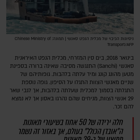
ניסיונות הכיבוי של מכלית הנפט סאנשי | תמונה: Chinese Ministry of
Transport/AFP
בינואר 2018, בים סין המזרחי, מכלית הנפט האיראנית
סאנשי (Sanchi) התנגשה מסיבה שאינה ברורה בספינת
מטען מהונג קונג ומיד עלתה בלהבות. גופותיהם של
שניים מאנשי הצוות התגלו על הסיפון. גופה נוספת
התגלתה בסמוך למכלית שעלתה בלהבות, אך לגבי שאר
29 אנשי הצוות, מניחים שהם נהרגו באסון אך לא נמצא
להם זכר.
חלה ירידה של 50 אחוז בשיעורי תאונות
ה"אובדן הכולל" בעולם, אך באזור זה נשמר
ממוצע של כ-39 תאונות