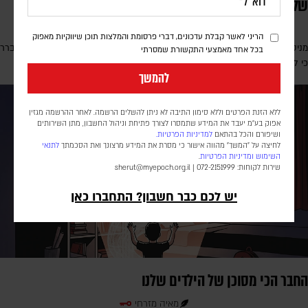
שלנו
עידו פוקס
הריני לאשר קבלת עדכונים, דברי פרסומת והמלצות תוכן שיווקיות מאפוק
מניסוי חדר הקפה באוניברסיטת ניוקאסל ועד תיאוריית החלונות השבורים: מתברר
בכל אחד מאמצעי התקשורת שמסרתי
כי למרחב הפיזי שסביבנו יש השפעה על ההחלטות המוסריות שאנו מקבלים
להמשך
ללא הזנת הפרטים וללא סימון התיבה לא ניתן להשלים הרשמה. לאחר ההרשמה מגזין
אפוק בע״מ יעבד את המידע שתמסרו לצורך פתיחת וניהול החשבון, מתן השירותים
ושיפורם והכל בהתאם
למדיניות הפרטיות.
לחיצה על "המשך" מהווה אישור כי מסרת את המידע מרצונך ואת הסכמתך
לתנאי
השימוש
ומדיניות הפרטיות
.
שירות לקוחות: 072-2151999 |
sherut@myepoch.org.il
יש לכם כבר חשבון? התחברו כאן
החבר הכי מסוכן של הילדים שלנו
מאיה מזרחי