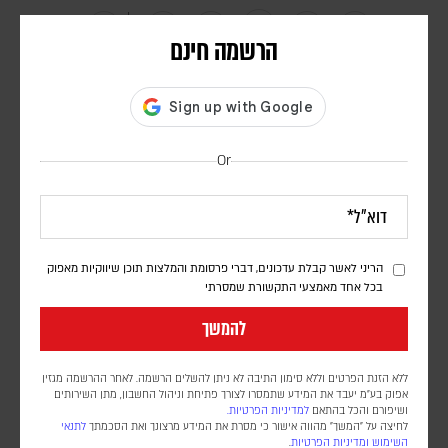
הרשמה חינם
כתבות נוספות שעשויות לעניין אותך
Or
הריני לאשר קבלת עדכונים, דברי פרסומת והמלצות תוכן שיווקיות מאפוק
בכל אחד מאמצעי התקשורת שמסרתי
להמשך
ללא הזנת הפרטים וללא סימון התיבה לא ניתן להשלים הרשמה. לאחר ההרשמה מגזין
אפוק בע״מ יעבד את המידע שתמסרו לצורך פתיחת וניהול החשבון, מתן השירותים
ושיפורם והכל בהתאם
למדיניות הפרטיות.
מוסד הלימוד החשוב ביותר של העולם הסוני פרסם
לחיצה על "המשך" מהווה אישור כי מסרת את המידע מרצונך ואת הסכמתך
לתנאי
השימוש
ומדיניות הפרטיות
.