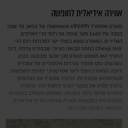
אווירה אידיאלית לחופשה
מועדון ואלמורל (Valmorel 4Ψ&5Ψ) של קלאב מד שוכן
בגובה של 1,460 מטר וצופה אל רכסי הרי האלפים
האדירים. המועדון נמצא בשולי יער למרגלות רכס הרי
Cheval Noir במחוז סבואה הציורי שבמזרח צרפת. בימי
החורף הוא משמש מועדון סקי אהוב ומבוקש. בקיץ,
כשהשלג נמס ומותיר מורדות אינסופיים של צמחייה
ירוקה, המועדון הופך ליעד אטרקטיבי יפהפה לחופשות
משפחתיות אקטיביות. הרכבל שהוביל את הגולשים
בחורף מסיע את מבקרי הקיץ לפסגת ההר ובחזרה
בחוויית נסיעה בלתי נשכחת. המתחם משתלב בטבעיות
בטופוגרפיה המקומית ונוצרת אווירה כפרית אידיאלית
לחופשה בשיטת הכל כלול.