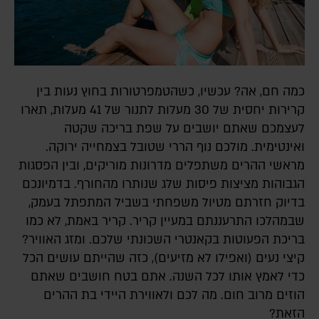
כמה חם, אה? עכשיו, כשהטמפרטורות בחוץ נעות בין
קרירות יחסית של 30 מעלות לתנור של 41 מעלות, תארו
לעצמכם שאתם יושבים על שפת בריכה שקטה
ואינטימית. מולכם נוף הררי שטובל בצמחייה ירוקה.
מראשי ההרים משתפלים מדרונות מוריקים, ובין הפסגות
הגבוהות מציצות פיסות שלג שנותרו מהחורף. בדמיונכם
בדיוק חזרתם מטיול משפחתי בשביל המתפתל בעמק,
שבמהלכו התרעננתם במעיין קריר. קריר באמת, לא כמו
בריכת הפעוטות בקאנטרי השכונתי שלכם. ומזג האוויר?
קיצי נעים (ואפילו לא מזיעים), כזה שהייתם עושים הכל
כדי לאמץ אותו לכל השנה. אתם בטח חושבים שאתם
הוזים מרוב חום. מה לכם ולאווירת היידי בת ההרים
הזאת?