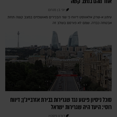
אחד מהם במצב קשה
יוני בן מנחם
עיתון א-שרק אלאווסט דיווח כי שני הבכירים מאושפזים במצב קשה תחת
אבטחה כבדה. שמם לא פורסם בשלב זה
סוכל ניסיון פיגוע נגד שגרירות בבירת אזרבייג'ן; דיווח
רוסי: היעד היה שגרירות ישראל
דורון פסקין