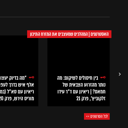
האסטרטגים | המהלכים שמעצבים את המזרח התיכון
45
בין חיסולים לשיקום: מה
"מה בדיוק יעצו
נותר מהזרוע הצבאית של
אלף איש בדרך לעפו
חמאס? | ריאיון עם ד"ר עידו
ריאיון עם סא"ל (במי
זלקוביץ', פרק 21
מוריס הירש, פרק 20
לכל הסרטונים >>