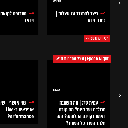
04:58
11
כיצד להתגבר על עצלות |
התרופה לקנאה |
כתבת וידאו
וידאו
לכל הסרטונים >>
Epoch Night | היכל התרבות ת״א
16:36
17
עמית סגל | מה השתנה
שני אושרי | שי
מגולדה ועד היום? מה קורה
אופראית ב-Live
באמת בקבינט המלחמה? ומה
Performance
מלמד העבר על העתיד?