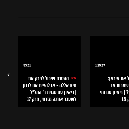
9:50
לפרוץ גבולות ולחבר עולמות |
שרי רוט
53:31
1:15:27
 את איראן:
ההסכם שיכול לפרק את
שמרות או
חיזבאללה - או להצית את לבנון
קסם
| ריאיון עם נתי
| ריאיון עם סגנית ר׳ המל״ל
אלי
1
לשעבר אורנה מזרחי, פרק 17
שיפ