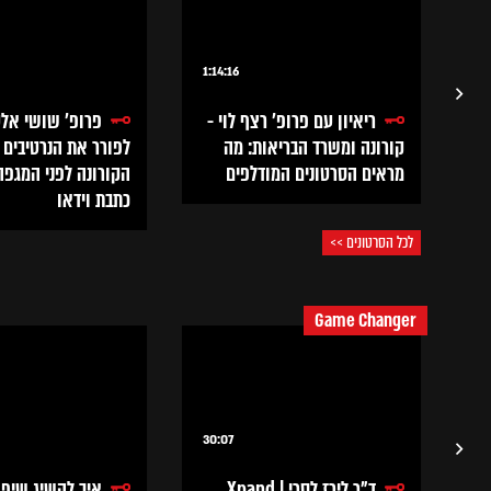
1:14:16
27
ריאיון עם פרופ' רצף לוי -
פרופ' שושי אלט
קורונה ומשרד הבריאות: מה
לפורר את הנרטיבים 
מראים הסרטונים המודלפים
הקורונה לפני המגפה
כתבת וידאו
לכל הסרטונים >>
Game Changer
30:07
23
ד"ר לירז לסרי | Xpand
איך להשיג שיפו