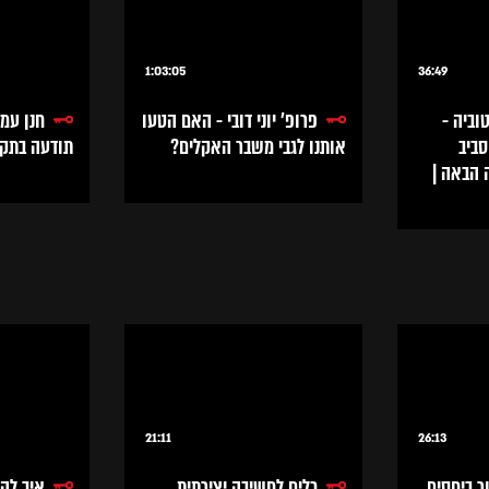
1:03:05
36:49
וביה -
פרופ' יוני דובי - האם הטעו
חנן עמי
סביב
אותנו לגבי משבר האקלים?
תודעה בתק
 הבאה |
21:11
26:13
ר ביחסים
כלים לחשיבה יצירתית
איך להש