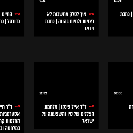
9:21
11:05
 כתבת
איך לסלק מחשבות לא
החיים ה
רצויות ולחיות בהווה | כתבת
כדורסל | כת
וידאו
11:32
02:05
רה
ד״ר אייל פינקו | מלחמת
הצללים של סין והשפעתה על
אסטרטגיות 
ישראל
החלטות קריט
במלחמה ובכ