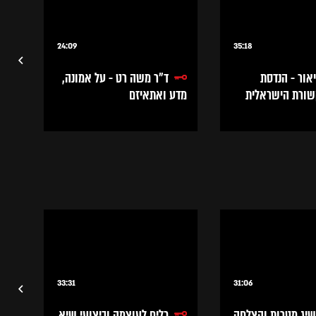
24:09
35:18
אור - הנדסת
ד״ר משה רט - על אמונה,
שורת הישראלית
מדע ואתאיזם
ביי
וני
33:31
31:06
יג מטרות והצלחה
כלים לעוצמה וביצועי שיא