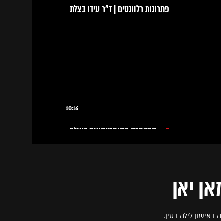
פתרונות רלוונטים | ד"ר עידו בצלת
10:16
המהפכה הקופרניקאית בעולם
העסקים | יואל חשין
באישון לילה בסין.