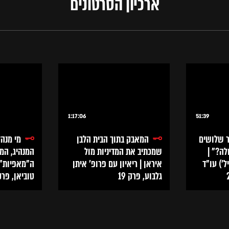
ארכיון הסרטונים
1:17:06
51:39
ר שלושים
המאבק בתוך הבית הלבן
מי מנהל
לה?" |
שמכתיב את המדיניות מול
המנהיג, המ
ל') עו"ד
איראן | ריאיון עם פרופ' איתן
ה"מאפיות"? 
גלבוע, פרק 19
טוביאן, פרק 8