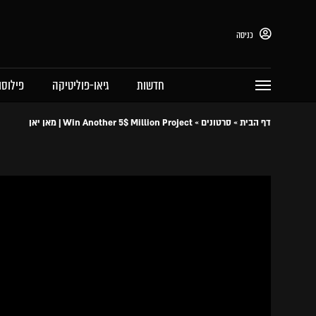
כניסה
חדשות
גיאו-פוליטיקה
פילוסו
דף הבית
»
סרטונים
»
Win Another 5$ Million Project | מאן יאן