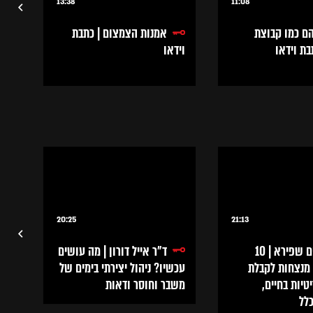
13:38
11:08
ם כמו קבוצת
אמנות הצמצום | כתבת
בת וידאו
וידאו
20:25
21:13
ד״ר חיים שפירא | 10
ד״ר אייל דורון | מה עושים
מנצחות לקבלת
עכשיו? ניהול יצירתי בימים של
on
יות בחיים,
משבר וחוסר ודאות
לל