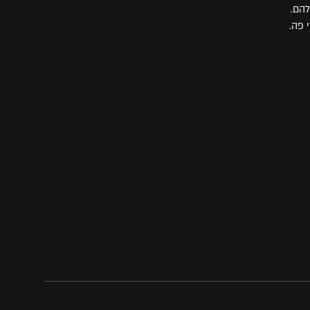
 פה.
9:44
הסוד | ניר שרצקי
9:48
My Journey To Impact |
אורית ועקנין