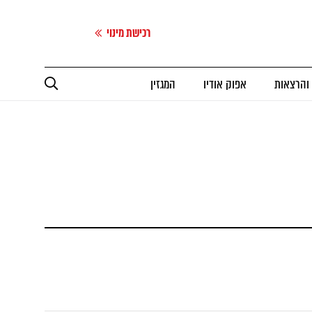
רכישת מינוי
 והרצאות
אפוק אודיו
המגזין