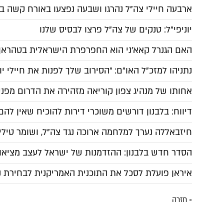
ארבעה חיילי צה"ל נהרגו ושבעה נפצעו באורח קשה ב
יוניפי"ל: טנקים של צה"ל פרצו לבסיס שלנו
האם הגנרל קאא'ני הוא החפרפרת הישראלית בטהראן?
נתניהו למזכ"ל האו"ם: ״הסירוב שלך לפנות את חיילי י
אחותו של מנהיג צפון קוריאה מזהירה את הדרום מפני 
דיווח: בלבנון דורשים משוכרי דירות להוכיח שאין ל
חיזבאללה נערך למלחמה ארוכה נגד צה"ל, ושומר טילי
הסדר חדש בלבנון: ההזדמנות של ישראל לעצב מציאות
איראן פועלת לסכל את התוכנית האמריקנית לבחירת נ
« חזרה