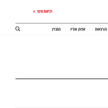
רכישת מינוי
 והרצאות
אפוק אודיו
המגזין