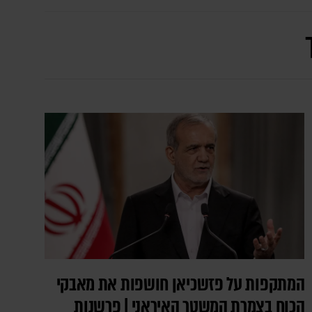
המתקפות על פזשכיאן חושפות את מאבקי
הכוח בצמרת המשטר האיראני | פרשנות