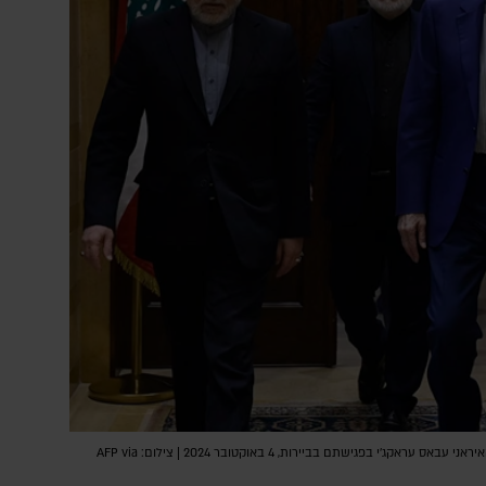
יו"ר הפרלמנט הלבנוני נביה ברי ושר החוץ האיראני עבאס עראקג'י בפגישתם בביירות, 4 באוקטובר 2024 | צילום: AFP via