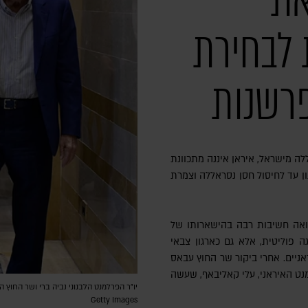
את
 לבחירת
פרשנות
 מישראל, איראן איננה מתכוונת
ן עד לחיסול חסן נסראללה וצמרת
 רואה חשיבות רבה בהישארותו של
ה פוליטית, אלא גם כארגון צבאי
ראניים. אחרי ביקור שר החוץ עבאס
מנט האיראני, עלי קאליבאף, שעשה
Getty Images