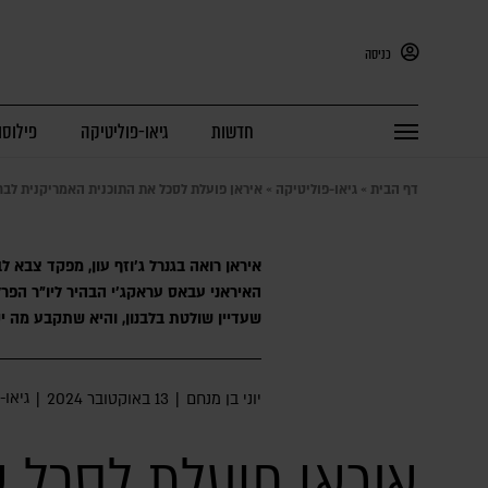
כניסה
חדשות
גיאו-פוליטיקה
פילוסו
דף הבית
»
גיאו-פוליטיקה
»
איראן פועלת לסכל את התוכנית האמריקנית לבח
איראן רואה בגנרל ג'וזף עון, מפקד צבא לב
האיראני עבאס עראקג'י הבהיר ליו"ר הפרלמ
שעדיין שולטת בלבנון, והיא שתקבע מה י
גיאו-
יוני בן מנחם
|
13 באוקטובר 2024
|