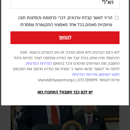
יוני בן מנחם
הריני לאשר קבלת עדכונים, דברי פרסומת והמלצות תוכן
גורמים מדיניים מעריכים כי החשש מנקמה איראנית ומהפיכת תשתיות
שיווקיות מאפוק בכל אחד מאמצעי התקשורת שמסרתי
הנפט והאנרגיה של הממלכה למטרה מרכזית, מניע את יורש העצר
הסעודי לפעול מאחורי הקלעים למניעת הסלמה נוספת
להמשך
ללא הזנת הפרטים וללא סימון התיבה לא ניתן להשלים הרשמה. לאחר
ההרשמה מגזין אפוק בע״מ יעבד את המידע שתמסרו לצורך פתיחת וניהול
החשבון, מתן השירותים ושיפורם והכל בהתאם
למדיניות הפרטיות.
לחיצה על "המשך" מהווה אישור כי מסרת את המידע מרצונך ואת הסכמתך
לתנאי השימוש
ומדיניות הפרטיות
.
שירות לקוחות: 072-2151999 |
sherut@myepoch.org.il
יש לכם כבר חשבון? התחברו כאן