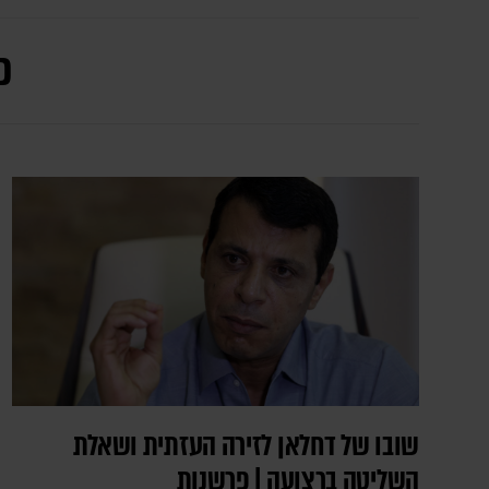
כ
שובו של דחלאן לזירה העזתית ושאלת
השליטה ברצועה | פרשנות