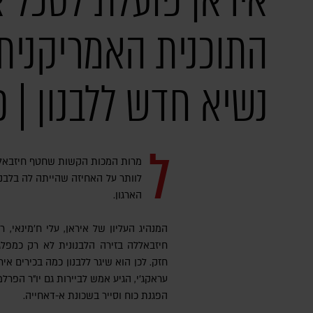
איראן פועלת לסכל 
התוכנית האמריקנית
נשיא חדש ללבנון | 
ל
מרות המכות הקשות שחטף חיזבאללה
לוותר על האחיזה שהייתה לה בלבנו
הארגון.
המנהיג העליון של איראן, עלי ח'מינאי,
חיזבאללה בזירה הלבנונית לא רק כמפלג
חזק. לכן הוא שיגר ללבנון כמה בכירים אי
עראקג'י, הגיע אמש לביירות גם יו"ר הפרל
הפגנת כוח וסייר בשכונת א-דאחייה.