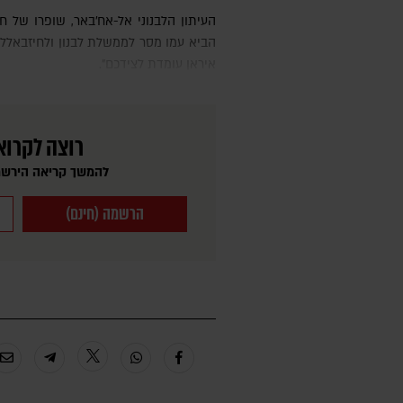
העיתון הלבנוני אל-אח'באר, שופרו של חיזבאללה, דיווח אמש כי קאליבאף
הביא עמו מסר לממשלת לבנון ולחיזבאללה
איראן עומדת לצידכם".
רוצה לקרוא
להמשך קריאה הירשמ
הרשמה (חינם)