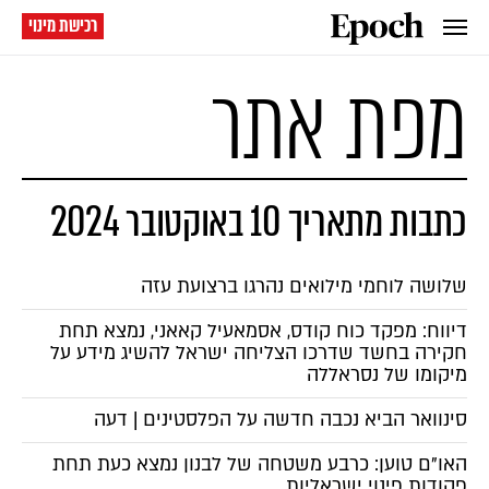
רכישת מינוי
מפת אתר
כתבות מתאריך 10 באוקטובר 2024
שלושה לוחמי מילואים נהרגו ברצועת עזה
דיווח: מפקד כוח קודס, אסמאעיל קאאני, נמצא תחת
חקירה בחשד שדרכו הצליחה ישראל להשיג מידע על
מיקומו של נסראללה
סינוואר הביא נכבה חדשה על הפלסטינים | דעה
האו"ם טוען: כרבע משטחה של לבנון נמצא כעת תחת
פקודות פינוי ישראליות