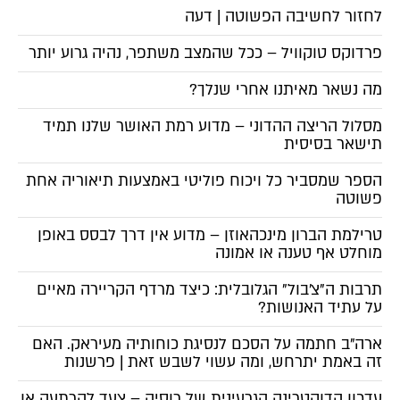
לחזור לחשיבה הפשוטה | דעה
פרדוקס טוקוויל – ככל שהמצב משתפר, נהיה גרוע יותר
מה נשאר מאיתנו אחרי שנלך?
מסלול הריצה ההדוני – מדוע רמת האושר שלנו תמיד
תישאר בסיסית
הספר שמסביר כל ויכוח פוליטי באמצעות תיאוריה אחת
פשוטה
טרילמת הברון מינכהאוזן – מדוע אין דרך לבסס באופן
מוחלט אף טענה או אמונה
תרבות ה"צ'בול" הגלובלית: כיצד מרדף הקריירה מאיים
על עתיד האנושות?
ארה"ב חתמה על הסכם לנסיגת כוחותיה מעיראק. האם
זה באמת יתרחש, ומה עשוי לשבש זאת | פרשנות
עדכון הדוקטרינה הגרעינית של רוסיה – צעד להרתעה או