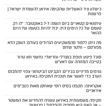
כישלון ציר האשליות שהקימה איראן להשמדת ישראל |
פרשנות
עיתונאים קטארים ביום השנה ל-7 באוקטובר: "לו רק
טעמם של כל הימים היה יכול להיות בטעמו של היום
ההוא"
מה ניתן ללמוד מהמשקיעים הגדולים בעולם: הענק הלא
מפורסם – וולטר שלוס
סוכל פיגוע תופת במגדלי עזריאלי: נחשף תא טרור
בטייבה המזוהה עם דאע"ש
גורמים מדיניים בכירים: הקבינט הביטחוני צפוי להתכנס
הערב כדי לאשר את תוכנית התקיפה באיראן
אוקראינה: תקפנו בסיס רוסי שאחסן מאות כטב"מים
איראניים
תקיפה משמעותית באיראן עשויה להחליש את המשטר
– אך האם היא תספיק להפלתו? | פרשנות