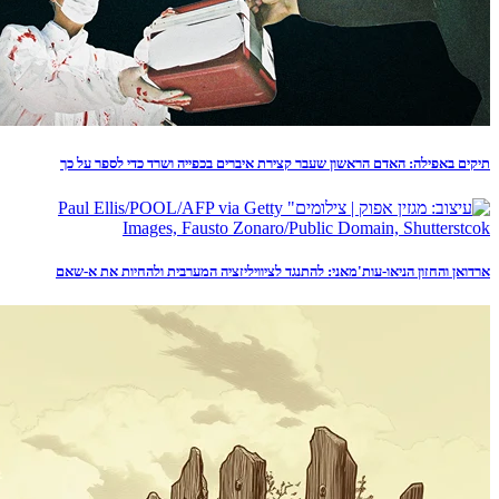
תיקים באפילה: האדם הראשון שעבר קצירת איברים בכפייה ושרד כדי לספר על כך
ארדואן והחזון הניאו-עות'מאני: להתנגד לציוויליזציה המערבית ולהחיות את א-שאם