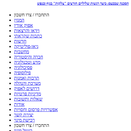
הסכנה שבכעס: כיצד רגשות שליליים חורצים "צלקות" בגוף ובנפש
התחברו / צרו חשבון
המגזין
אפוק אודיו
וידאו והרצאות
כתבות שקראתי
חדשות
גיאו-פוליטיקה
מחשבות
חברה והיסטוריה
מדע וטכנולוגיה
פסיכולוגיה
פילוסופיה
תרבות ואמנות
מערכת והנהלה
דרושים לאפוק
מדיניות פרטיות
שאלות ותשובות
אודות
אפשרויות פרסום וחסויות
יצירת קשר
רכישת מינוי
התחברו / צרו חשבון
ביטול מינוי