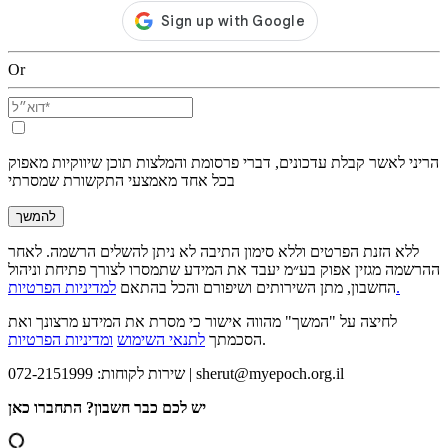
Or
הריני לאשר קבלת עדכונים, דברי פרסומת והמלצות תוכן שיווקיות מאפוק
בכל אחד מאמצעי התקשורת שמסרתי
להמשך
ללא הזנת הפרטים וללא סימון התיבה לא ניתן להשלים הרשמה. לאחר
ההרשמה מגזין אפוק בע״מ יעבד את המידע שתמסרו לצורך פתיחת וניהול
למדיניות הפרטיות.
החשבון, מתן השירותים ושיפורם והכל בהתאם
לחיצה על "המשך" מהווה אישור כי מסרת את המידע מרצונך ואת
.
הסכמתך
לתנאי השימוש
ומדיניות הפרטיות
sherut@myepoch.org.il
שירות לקוחות: 072-2151999 |
יש לכם כבר חשבון? התחברו כאן