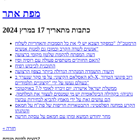
מפת אתר
כתבות מתאריך 17 במרץ 2024
הרמטכ"ל: "כמפקד הצבא יש לי את כל הסמכות והאחריות לשלוח
אנשים לשדה הקרב וכמובן גם למנות אנשים"
דעה: המפתח להקמת שלטון מקומי ברצועה
האם החות'ים משתפים פעולה עם רוסיה וסין?
התוכנית לכיבוש רפיח
תיעוד: הושמדה המנהרה הגדולה ביותר בצפון הרצועה
לא האסלאם הקיצוני: על פי סקר שנערך ב-X, רוב פיגועי הטרור
בעולם נעשו על ידי "קיצוניים תלמודיים"
ממשלת ישראל אישרה: יום זיכרון לאומי ל-7 באוקטובר
נתניהו: בקהילה הבינלאומית יש מי שמנסים לעצור את המלחמה,
הם עושים זאת על ידי מאמץ להביא לבחירות עכשיו
הקרע במחנה הפלסטיני: התבטאויות חריפות של פת"ח על חמאס
והנהגתו
מחר יחודש המשא ומתן עם חמאס על עסקה חדשה
« חזרה
רוצים להיות מנויים?