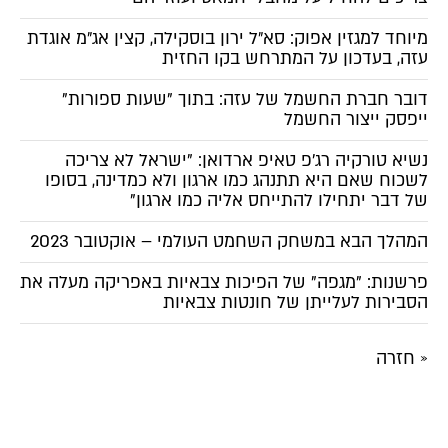
מיוחד למגזין אפוק: סא״ל ירון בוסקילה, קצין אג״מ אוגדת
עזה, בעדכון על המתרחש בקו החזית
דובר חברת החשמל של עזה: בתוך "שעות ספורות"
ייפסק ייצור החשמל
נשיא טורקיה רג'פ טאיפ ארדואן: "ישראל לא צריכה
לשכוח שאם היא תתנהג כמו ארגון ולא כמדינה, בסופו
של דבר יתחילו להתייחס אליה כמו ארגון"
המהלך הבא במשחק השחמט העולמי – אוקטובר 2023
פרשנות: "מגפה" של הפיכות צבאיות באפריקה מעלה את
הסבירות לעלייתן של חונטות צבאיות
« חזרה