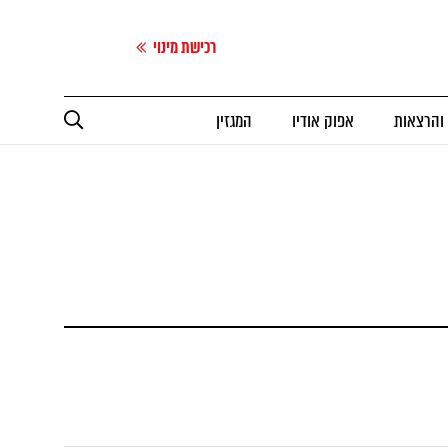
רכישת מינוי
 והרצאות
אפוק אודיו
המגזין