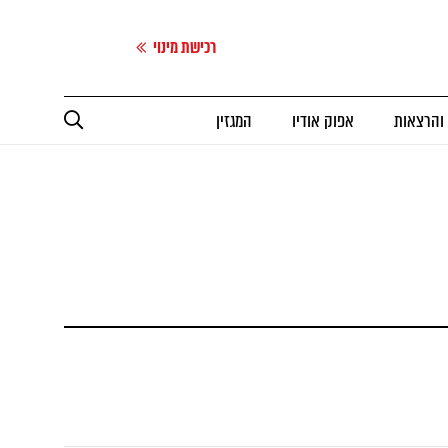
רכישת מינוי
 והרצאות
אפוק אודיו
המגזין