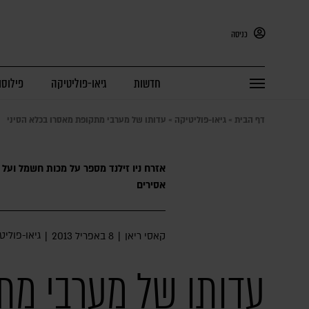
כניסה
חדשות
גיאו-פוליטיקה
פילוסו
דף הבית
»
גיאו-פוליטיקה
»
עדותו של מערבי מתקופת מאסרו בכלא הסיני
אזרח ניו זילנד מספר על מכות חשמל ועל נ
אסירים
גיאו-פוליט
קאסי ריאן
|
8 באפריל 2013
|
עדותו של מערבי מת