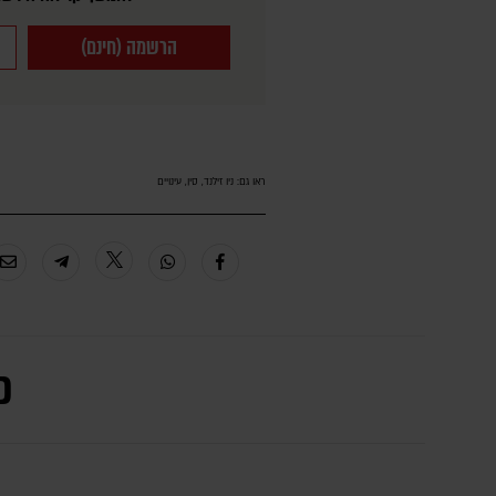
הרשמה (חינם)
ראו גם:
ניו זילנד
,
סין
,
עינויים
כ