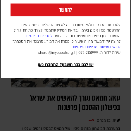
להמשך
ללא הזנת הפרטים וללא סימון התיבה לא ניתן להשלים הרשמה. לאחר
ההרשמה מגזין אפוק בע״מ יעבד את המידע שתמסרו לצורך פתיחת וניהול
החשבון, מתן השירותים ושיפורם והכל בהתאם
למדיניות הפרטיות.
לחיצה על "המשך" מהווה אישור כי מסרת את המידע מרצונך ואת הסכמתך
לתנאי השימוש
ומדיניות הפרטיות
.
שירות לקוחות: 072-2151999 |
sherut@myepoch.org.il
יש לכם כבר חשבון? התחברו כאן
עזה: חמאס נערך להאשים את ישראל
בכישלון ההסכם | פרשנות
יוני בן מנחם
במערכת הביטחון מזהים ניסיון של חמאס לבסס נרטיב שלפיו