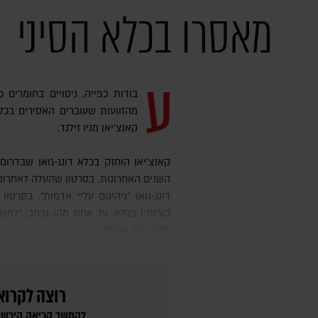
מאסרו בכלא הסיני
ע
בודות כפייה, ניסויים בחומרים
מהזוועות שעוברים האסירים בכלא 
קאנצ'יאן מניו זילנד.
קאנצ'יאן הוחזק בכלא דונג-גואן שבדרום מזרח סין במשך כמעט כל ארבע
השנים האחרונות. בסרטון שהעלה לאחרונה
דונג-גואן "גיהינום עליי אדמות". בסרט
קורותיו בכלא. על אחת מהן נכתב: "למש
חסרי ערך עבורו".
רוצה לקרוא
להמשך קריאה הירשמ