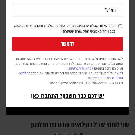
יוני בן מנחם
לדברי גורמים צבאיים, ארגון הטרור ממשיך לפעול מתחת לרדאר נגד כוחות
צה"ל, תוך שמירה על מרחב הכחשה. בכירים בירושלים מסרו כי האירועים
הריני לאשר קבלת עדכונים, דברי פרסומת והמלצות תוכן שיווקיות מאפוק
האחרונים מגבירים את המתיחות בשיחות בין ישראל ללבנון המתקיימות
בכל אחד מאמצעי התקשורת שמסרתי
השבוע
להמשך
ללא הזנת הפרטים וללא סימון התיבה לא ניתן להשלים הרשמה. לאחר ההרשמה מגזין
אפוק בע״מ יעבד את המידע שתמסרו לצורך פתיחת וניהול החשבון, מתן השירותים
ושיפורם והכל בהתאם
למדיניות הפרטיות.
לחיצה על "המשך" מהווה אישור כי מסרת את המידע מרצונך ואת הסכמתך
לתנאי
השימוש
ומדיניות הפרטיות
.
שירות לקוחות: 072-2151999 |
sherut@myepoch.org.il
יש לכם כבר חשבון? התחברו כאן
שני לוחמי צה"ל במילואים נהרגו בדרום לבנון
צוות מגזין אפוק