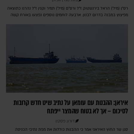
רס"ן (מיל') הראל בירנשטוק ז"ל ורס"ם (מיל') תמיר וקנין ז"ל נהרגו כתוצאה
מפיצוץ במבנה בדרום לבנון. ארבעה לוחמים נוספים נפצעו באורח קשה
איראן: ההבנות עם עומאן על נתיב שיט חדש קרובות
לסיכום – אך לא בטוח שהמצר ייפתח
דורון פסקין
סגן שר החוץ האיראני אמר כי ההבנות כוללות את מפת נתיבי הכניסה