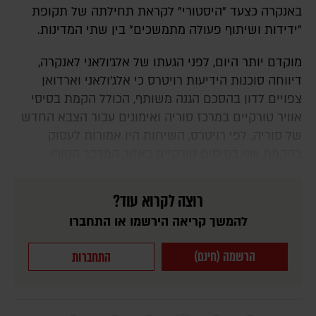
באנקרה כצעד "היסטורי" לקראת תחילתה של תקופת
"ידידות ושיתוף פעולה מתמשכים" בין שתי המדינות.
מוקדם יותר היום, לפני הגעתו של אלג'ולאני לאנקרה,
דיווחה סוכנות הידיעות רויטרס כי אלג'ולאני וארדואן
צפויים לדון בהסכם הגנה משותף, הכולל הקמת בסיסי
אוויר טורקיים במרכז סוריה ואימונים עבור הצבא החדש
של סוריה. לפי רויטרס, השיחות היו אמורות לעסוק
בהקמת שני בסיסים טורקיים באזור המדבר הסורי.
רוצה לקרוא עוד?
להמשך קריאה הירשמו או התחברו
הרשמה (חינם)
התחברות