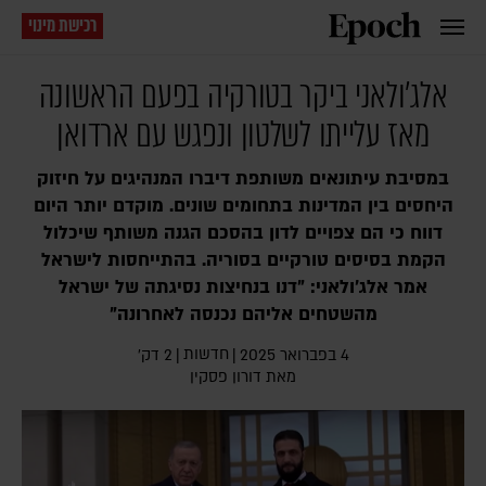
רכישת מינוי
אלג'ולאני ביקר בטורקיה בפעם הראשונה
מאז עלייתו לשלטון ונפגש עם ארדואן
במסיבת עיתונאים משותפת דיברו המנהיגים על חיזוק
היחסים בין המדינות בתחומים שונים. מוקדם יותר היום
דווח כי הם צפויים לדון בהסכם הגנה משותף שיכלול
הקמת בסיסים טורקיים בסוריה. בהתייחסות לישראל
אמר אלג'ולאני: "דנו בנחיצות נסיגתה של ישראל
מהשטחים אליהם נכנסה לאחרונה"
חדשות
4 בפברואר 2025
|
|
2 דק׳
מאת
דורון פסקין