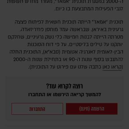
ה-2000 במסגרת תוכנית "אמאד", מעורר מחדש חששות
לגבי הפעילות המתבצעת בו כיום.
תוכנית "אמאד" הייתה תוכנית חשאית לפיתוח פצצה
גרעינית באיראן, שבראשה עמד מוחסן פח'ריזאדה.
מטרתה הייתה לבנות חמישה כלי נשק גרעיניים, שחלקם
יותקנו על טילים בליסטיים. על פי דוח הסוכנות
הבין-לאומית לאנרגיה אטומית (סבא"א), התוכנית החלה
להתגבש בסוף שנות ה-90 או בתחילת שנות ה-2000
(
קראו כאן
כתבה שלנו עם פירוט על התוכנית).
רוצה לקרוא עוד?
להמשך קריאה הירשמו או התחברו
הרשמה (חינם)
התחברות