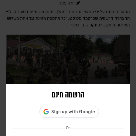
דורון פסקין
ההסכם נחתם על ידי מנהיגי המדינות במהלך פסגה משותפת בסעודיה. לפי
ההצהרה הרשמית שפרסמה פקיסטן, "כל מתקפה מזוינת נגד אחת משלוש
המדינות תיחשב למתקפה נגד כולן"
הרשמה חינם
בעקבות בקשתו של טראמפ – הפרלמנט באוגנדה אישר
שליחת חיילים לרצועת עזה במסגרת כוח הייצוב
Or
הבין-לאומי