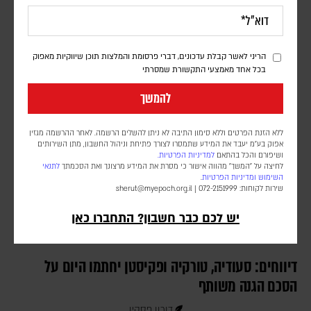
דורון פסקין
מספר החיילים ומועד פריסתם טרם פורסמו. הכוח הבין-לאומי עדיין לא
נפרס ברצועה, וממתין ליישום השלב השני וכניסת המנהלת הפלסטינית
הריני לאשר קבלת עדכונים, דברי פרסומת והמלצות תוכן שיווקיות מאפוק
שאמורה לנהל את הרצועה
בכל אחד מאמצעי התקשורת שמסרתי
להמשך
ללא הזנת הפרטים וללא סימון התיבה לא ניתן להשלים הרשמה. לאחר ההרשמה מגזין
אפוק בע״מ יעבד את המידע שתמסרו לצורך פתיחת וניהול החשבון, מתן השירותים
ושיפורם והכל בהתאם
למדיניות הפרטיות.
לחיצה על "המשך" מהווה אישור כי מסרת את המידע מרצונך ואת הסכמתך
לתנאי
השימוש
ומדיניות הפרטיות
.
שירות לקוחות: 072-2151999 |
sherut@myepoch.org.il
יש לכם כבר חשבון? התחברו כאן
דיווחים: סעודיה, טורקיה ופקיסטן יחתמו היום על
הסכם הגנה משותף
דורון פסקין