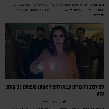
בתרגום החדש ל"תשעה סיפורים" מתגלה ג'יי.די סלינג'ר לא רק כמחבר
"התפסן בשדה השיפון", אלא כסופר חד-עין של טראומה, שכול וילדות בצל
מלחמה
ספילברג והיצורים שבאו להציל אותנו מעצמנו | ביקורת
סרט
איל לוינטר
ב"התגלית" ספילברג שוב משתמש במפגש עם יצורים מהחלל כרגע של