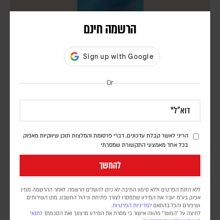
הרשמה חינם
המחיר של להיות מושלם
דינה גורדון
ספרם של מרטין אנטוני וריצ'רד סווינסון בוחן מתי פרפקציוניזם מדרבן
Or
להישגים – ומתי הוא הופך למקור לחרדה, דחיינות וסבל נפשי
הריני לאשר קבלת עדכונים, דברי פרסומת והמלצות תוכן שיווקיות מאפוק
בכל אחד מאמצעי התקשורת שמסרתי
להמשך
ללא הזנת הפרטים וללא סימון התיבה לא ניתן להשלים הרשמה. לאחר ההרשמה מגזין
אפוק בע״מ יעבד את המידע שתמסרו לצורך פתיחת וניהול החשבון, מתן השירותים
ושיפורם והכל בהתאם
למדיניות הפרטיות.
לחיצה על "המשך" מהווה אישור כי מסרת את המידע מרצונך ואת הסכמתך
לתנאי