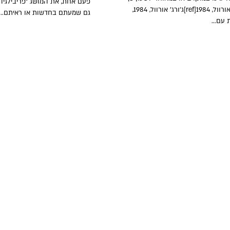
פעם אחת, את המושג "פריבילגיה 
ג'ורג' אורוול, 1984[ref]ג'ורג' אורוול, 1984,
גם שמעתם בחדשות או ראיתם...
עם...