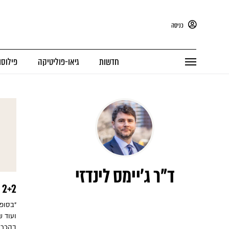
כניסה
חדשות
גיאו-פוליטיקה
פילוסו
ד"ר ג'יימס לינדזי
2+2 = 5
"בסופ
ועוד ש
בהכרח 